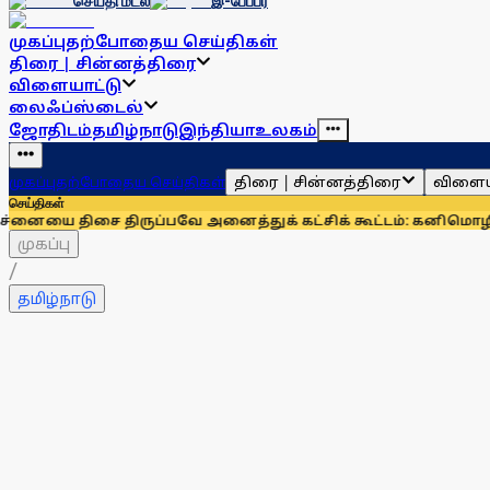
செய்தி மடல்
இ-பேப்பர்
முகப்பு
தற்போதைய செய்திகள்
திரை | சின்னத்திரை
விளையாட்டு
லைஃப்ஸ்டைல்
ஜோதிடம்
தமிழ்நாடு
இந்தியா
உலகம்
திரை | சின்னத்திரை
விளைய
முகப்பு
தற்போதைய செய்திகள்
செய்திகள்
 திருப்பவே அனைத்துக் கட்சிக் கூட்டம்: கனிமொழி
முழுமையான பய
முகப்பு
/
தமிழ்நாடு