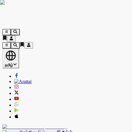
தமிழ்