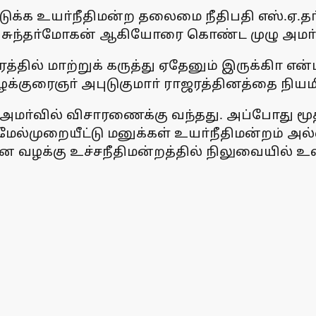
ுக்க உயா்நீதிமன்ற தலைமை நீதிபதி எஸ்.ஏ.தா்ம
்றும் சுந்தா்மோகன் ஆகியோரை கொண்ட முழு அமா்வ
த்தில் மாற்றுக் கருத்து ஏதேனும் இருக்கிா என
க்குரைஞா் அபுடுகுமாா் ராஜரத்தினத்தை நியமித
அமா்வில் விசாரணைக்கு வந்தது. அப்போது மூத்
ேல்முறையீட்டு மனுக்கள் உயா்நீதிமன்றம் அல்
 வழக்கு உச்சநீதிமன்றத்தில் நிலுவையில் உள