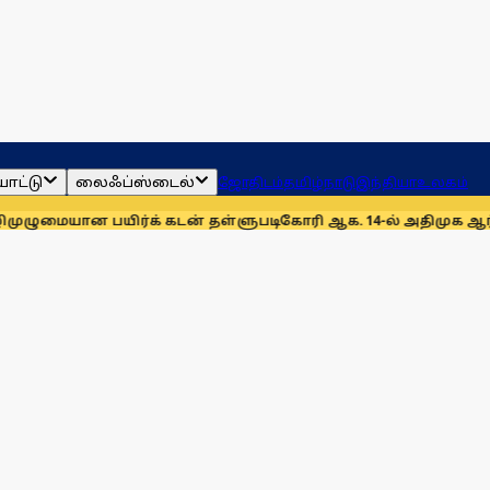
ாட்டு
லைஃப்ஸ்டைல்
ஜோதிடம்
தமிழ்நாடு
இந்தியா
உலகம்
ிர்க் கடன் தள்ளுபடிகோரி ஆக. 14-ல் அதிமுக ஆர்ப்பாட்டம்
அனைத்