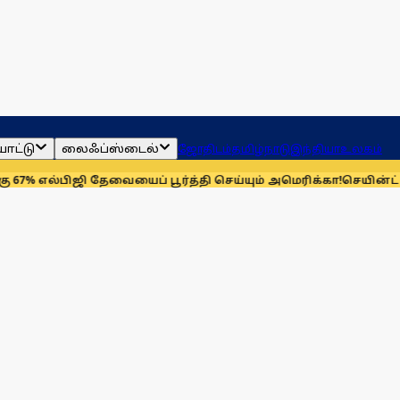
ாட்டு
லைஃப்ஸ்டைல்
ஜோதிடம்
தமிழ்நாடு
இந்தியா
உலகம்
ிஜி தேவையைப் பூர்த்தி செய்யும் அமெரிக்கா!
செயின்ட் லூயிஸ் ரேப