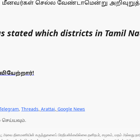
்கு மீனவர்கள் செல்ல வேண்டாமென்று அறிவுறுத்
stated which districts in Tamil Nadu
வியேற்றார்!
Telegram
,
Threads
,
Arattai
,
Google News
 செய்யவும்.
ுப்பு; அவை தினமணியின் கருத்துகளைப் பிரதிபலிக்கவில்லை.தனிநபர், சமூகம், மதம் அல்லது