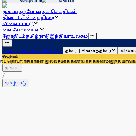
செய்தி மடல்
இ-பேப்பர்
முகப்பு
தற்போதைய செய்திகள்
திரை | சின்னத்திரை
விளையாட்டு
லைஃப்ஸ்டைல்
ஜோதிடம்
தமிழ்நாடு
இந்தியா
உலகம்
திரை | சின்னத்திரை
விளைய
முகப்பு
தற்போதைய செய்திகள்
செய்திகள்
 ரசிகர்கள் இலவசமாக கண்டு ரசிக்கலாம்!
இந்தியாவுக்கு 67% எல்ப
முகப்பு
/
தமிழ்நாடு