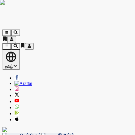
தமிழ்