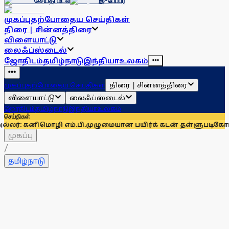
செய்தி மடல்
இ-பேப்பர்
முகப்பு
தற்போதைய செய்திகள்
திரை | சின்னத்திரை
விளையாட்டு
லைஃப்ஸ்டைல்
ஜோதிடம்
தமிழ்நாடு
இந்தியா
உலகம்
திரை | சின்னத்திரை
முகப்பு
தற்போதைய செய்திகள்
விளையாட்டு
லைஃப்ஸ்டைல்
ஜோதிடம்
தமிழ்நாடு
இந்தியா
உலகம்
செய்திகள்
ொழி எம்.பி.
முழுமையான பயிர்க் கடன் தள்ளுபடிகோரி ஆக. 14-ல் 
முகப்பு
/
தமிழ்நாடு