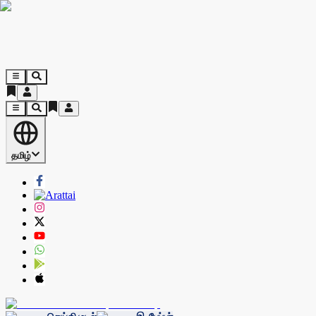
தமிழ்