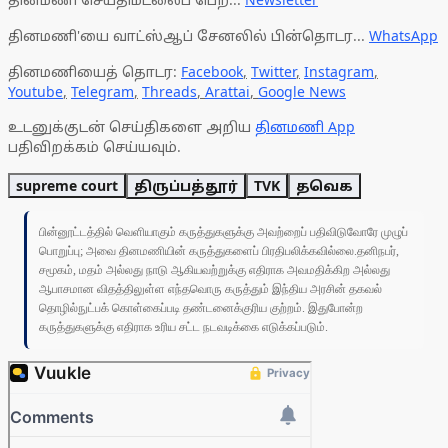
தினமணி'யை வாட்ஸ்ஆப் சேனலில் பின்தொடர...
WhatsApp
தினமணியைத் தொடர:
Facebook
,
Twitter
,
Instagram
,
Youtube
,
Telegram
,
Threads
,
Arattai
,
Google News
உடனுக்குடன் செய்திகளை அறிய
தினமணி App
பதிவிறக்கம் செய்யவும்.
supreme court
திருப்பத்தூர்
TVK
தவெக
பின்னூட்டத்தில் வெளியாகும் கருத்துகளுக்கு அவற்றைப் பதிவிடுவோரே முழுப்
பொறுப்பு; அவை தினமணியின் கருத்துகளைப் பிரதிபலிக்கவில்லை.தனிநபர்,
சமூகம், மதம் அல்லது நாடு ஆகியவற்றுக்கு எதிராக அவமதிக்கிற அல்லது
ஆபாசமான விதத்திலுள்ள எந்தவொரு கருத்தும் இந்திய அரசின் தகவல்
தொழில்நுட்பக் கொள்கைப்படி தண்டனைக்குரிய குற்றம். இதுபோன்ற
கருத்துகளுக்கு எதிராக உரிய சட்ட நடவடிக்கை எடுக்கப்படும்.