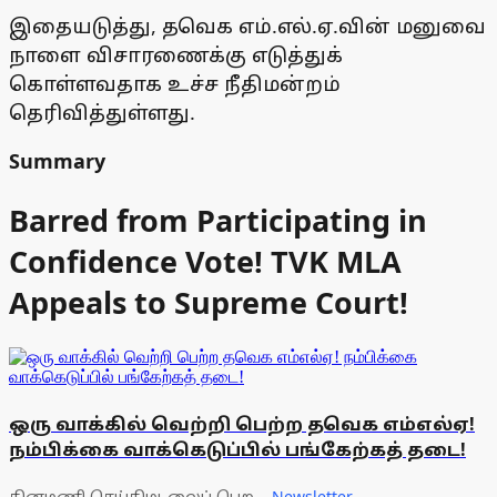
இதையடுத்து, தவெக எம்.எல்.ஏ.வின் மனுவை
நாளை விசாரணைக்கு எடுத்துக்
கொள்ளவதாக உச்ச நீதிமன்றம்
தெரிவித்துள்ளது.
Summary
Barred from Participating in
Confidence Vote! TVK MLA
Appeals to Supreme Court!
ஒரு வாக்கில் வெற்றி பெற்ற தவெக எம்எல்ஏ!
நம்பிக்கை வாக்கெடுப்பில் பங்கேற்கத் தடை!
தினமணி செய்திமடலைப் பெற...
Newsletter