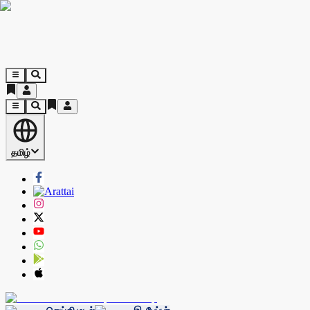
தமிழ்