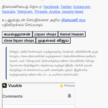
தினமணியைத் தொடர:
Facebook
,
Twitter
,
Instagram
,
Youtube
,
Telegram
,
Threads
,
Arattai
,
Google News
உடனுக்குடன் செய்திகளை அறிய
தினமணி App
பதிவிறக்கம் செய்யவும்.
கமல்ஹாசன்
Liquor shops
Kamal Haasan
close liquor shops
முதல்வர் விஜய்
பின்னூட்டத்தில் வெளியாகும் கருத்துகளுக்கு அவற்றைப் பதிவிடுவோரே முழுப்
பொறுப்பு; அவை தினமணியின் கருத்துகளைப் பிரதிபலிக்கவில்லை.தனிநபர்,
சமூகம், மதம் அல்லது நாடு ஆகியவற்றுக்கு எதிராக அவமதிக்கிற அல்லது
ஆபாசமான விதத்திலுள்ள எந்தவொரு கருத்தும் இந்திய அரசின் தகவல்
தொழில்நுட்பக் கொள்கைப்படி தண்டனைக்குரிய குற்றம். இதுபோன்ற
கருத்துகளுக்கு எதிராக உரிய சட்ட நடவடிக்கை எடுக்கப்படும்.