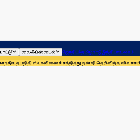
ாட்டு
லைஃப்ஸ்டைல்
ஜோதிடம்
தமிழ்நாடு
இந்தியா
உலகம்
 ஸ்டாலினைச் சந்தித்து நன்றி தெரிவித்த விவசாயிகள்!
நாங்கள்