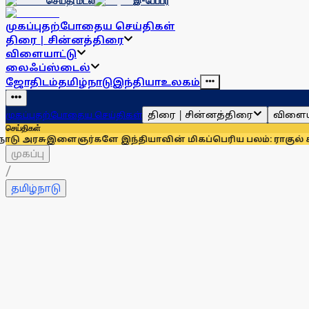
செய்தி மடல்
இ-பேப்பர்
முகப்பு
தற்போதைய செய்திகள்
திரை | சின்னத்திரை
விளையாட்டு
லைஃப்ஸ்டைல்
ஜோதிடம்
தமிழ்நாடு
இந்தியா
உலகம்
திரை | சின்னத்திரை
விளைய
முகப்பு
தற்போதைய செய்திகள்
செய்திகள்
ஞர்களே இந்தியாவின் மிகப்பெரிய பலம்: ராகுல் காந்தி
உதயநிதி
முகப்பு
/
தமிழ்நாடு