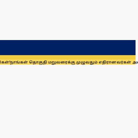
 தொகுதி மறுவரைக்கு முழுவதும் எதிரானவர்கள் அல்லர்: கனிமொழ