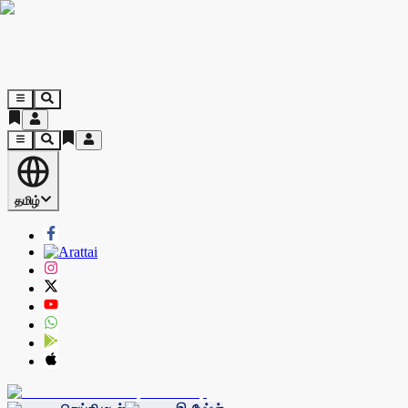
தமிழ்