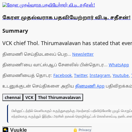
கேரள முதல்வராக பதவியேற்றார் வி.டி. சதீசன்!
Summary
VCK chief Thol. Thirumavalavan has stated that even
தினமணி செய்திமடலைப் பெற...
Newsletter
தினமணி'யை வாட்ஸ்ஆப் சேனலில் பின்தொடர...
WhatsApp
தினமணியைத் தொடர:
Facebook
,
Twitter
,
Instagram
,
Youtube
,
உடனுக்குடன் செய்திகளை அறிய
தினமணி App
பதிவிறக்கம்
chennai
VCK
Thol Thirumavalavan
பின்னூட்டத்தில் வெளியாகும் கருத்துகளுக்கு அவற்றைப் பதிவிடுவோரே முழுப் பொற
எந்தவொரு கருத்தும் இந்திய அரசின் தகவல் தொழில்நுட்பக் கொள்கைப்படி தண்டனைக்கு