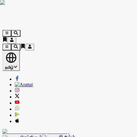
தமிழ்