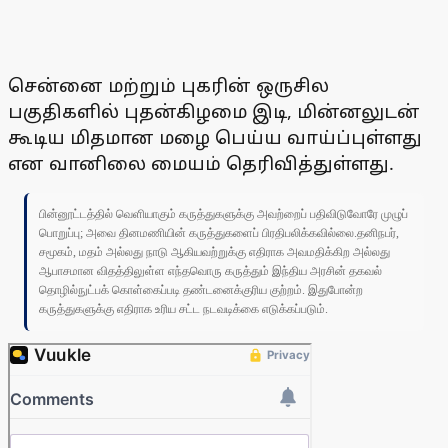
சென்னை மற்றும் புகரின் ஒருசில
பகுதிகளில் புதன்கிழமை இடி, மின்னலுடன்
கூடிய மிதமான மழை பெய்ய வாய்ப்புள்ளது
என வானிலை மையம் தெரிவித்துள்ளது.
பின்னூட்டத்தில் வெளியாகும் கருத்துகளுக்கு அவற்றைப் பதிவிடுவோரே முழுப்
பொறுப்பு; அவை தினமணியின் கருத்துகளைப் பிரதிபலிக்கவில்லை.தனிநபர்,
சமூகம், மதம் அல்லது நாடு ஆகியவற்றுக்கு எதிராக அவமதிக்கிற அல்லது
ஆபாசமான விதத்திலுள்ள எந்தவொரு கருத்தும் இந்திய அரசின் தகவல்
தொழில்நுட்பக் கொள்கைப்படி தண்டனைக்குரிய குற்றம். இதுபோன்ற
கருத்துகளுக்கு எதிராக உரிய சட்ட நடவடிக்கை எடுக்கப்படும்.