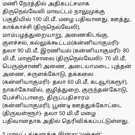
மணி நேரத்தில் அதிகபட்சமாக
திருநெல்வேலி மாவட்டம் நாலுமுக்கு
பகுதியில் 100 மி.மீ. மழை பதிவானது. ஊத்து,
காக்காச்சி (திருநெல்வேலி),
மாம்பழத்துறையாறு, அணைகிடங்கு,
குளச்சல், கல்லுக்கூட்டம்(கன்னியாகுமரி)-
தலா 90 மி.மீ, இரணியல் (கன்னியாகுமரி)- 80
மி.மீ, மாஞ்சோலை (திருநெல்வேலி)- 70 மி.மீ,
பெருஞ்சாணி அணை, அடையாமடை, புத்தன்
அணை, சுருளக்கோடு, தக்கலை
(கன்னியாகுமரி)- தலா 60 மி.மீ, கடவூா்(கரூா்),
நாகா்கோவில், குழித்துறை, குருந்தன்கோடு,
பேச்சிப்பாறை, திருப்பதிசாரம்
(கன்னியாகுமரி), பூண்டி ஊத்துக்கோட்டை
(திருவள்ளூா்)- தலா 50 மி.மீ மழை
பதிவானதாக அதில் தெரிவிக்கப்பட்டுள்ளது.
5 மாவட்டங்களுக்கு இன்று ‘மஞ்சள்’