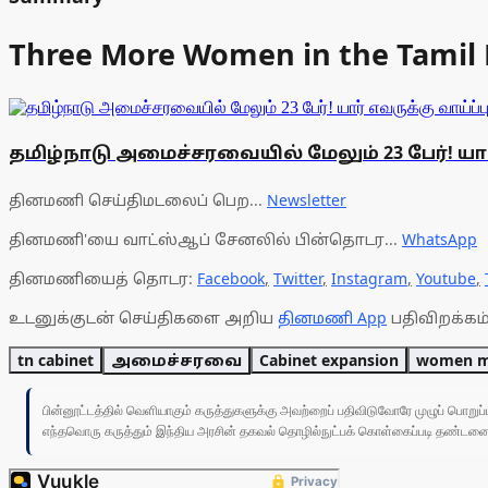
Three More Women in the Tamil 
தமிழ்நாடு அமைச்சரவையில் மேலும் 23 பேர்! யார்
தினமணி செய்திமடலைப் பெற...
Newsletter
தினமணி'யை வாட்ஸ்ஆப் சேனலில் பின்தொடர...
WhatsApp
தினமணியைத் தொடர:
Facebook
,
Twitter
,
Instagram
,
Youtube
,
உடனுக்குடன் செய்திகளை அறிய
தினமணி App
பதிவிறக்கம்
tn cabinet
அமைச்சரவை
Cabinet expansion
women mi
பின்னூட்டத்தில் வெளியாகும் கருத்துகளுக்கு அவற்றைப் பதிவிடுவோரே முழுப் பொற
எந்தவொரு கருத்தும் இந்திய அரசின் தகவல் தொழில்நுட்பக் கொள்கைப்படி தண்டனைக்கு