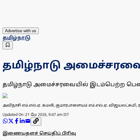
Advertise with us
தமிழ்நாடு
தமிழ்நாடு அமைச்சரவைய
தமிழ்நாடு அமைச்சரவையில் இடம்பெற்ற பெண் எம
அவிநாசி எம்.எல்.ஏ. கமலி, குமாரபாளையம் எம்.எல்.ஏ. விஜயலட்சுமி
Updated On :
21 மே 2026, 9:47 am IST
இணையதளச் செய்திப் பிரிவு