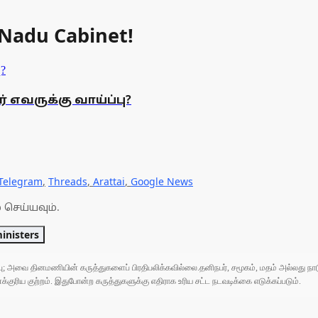
Nadu Cabinet!
 எவருக்கு வாய்ப்பு?
Telegram
,
Threads
,
Arattai
,
Google News
 செய்யவும்.
nisters
ுப்பு; அவை தினமணியின் கருத்துகளைப் பிரதிபலிக்கவில்லை.தனிநபர், சமூகம், மதம் அல்லது
ரிய குற்றம். இதுபோன்ற கருத்துகளுக்கு எதிராக உரிய சட்ட நடவடிக்கை எடுக்கப்படும்.