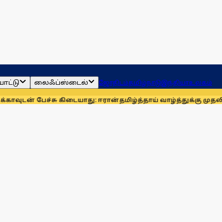
ாட்டு
லைஃப்ஸ்டைல்
ஜோதிடம்
தமிழ்நாடு
இந்தியா
உலகம்
்சு கிடையாது: ஈரான்
தமிழ்த்தாய் வாழ்த்துக்கு முதலிடம்: பேர