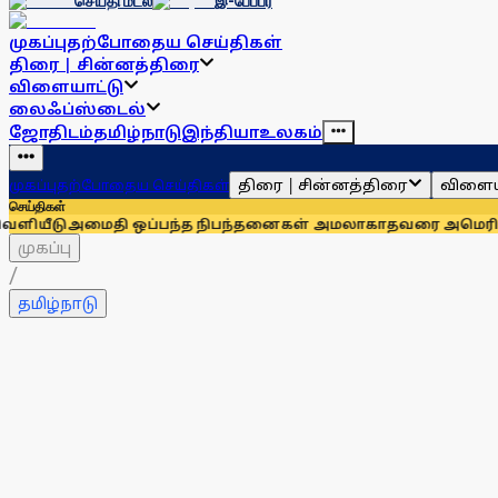
செய்தி மடல்
இ-பேப்பர்
முகப்பு
தற்போதைய செய்திகள்
திரை | சின்னத்திரை
விளையாட்டு
லைஃப்ஸ்டைல்
ஜோதிடம்
தமிழ்நாடு
இந்தியா
உலகம்
திரை | சின்னத்திரை
விளைய
முகப்பு
தற்போதைய செய்திகள்
செய்திகள்
ைதி ஒப்பந்த நிபந்தனைகள் அமலாகாதவரை அமெரிக்காவுடன் பேச
முகப்பு
/
தமிழ்நாடு