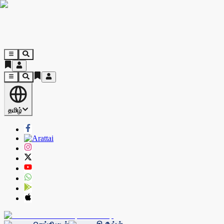
தமிழ்