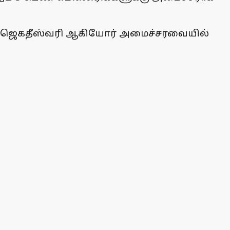
்.ஏ. ஜெகதீஸ்வரி ஆகியோர் அமைச்சரவையில்