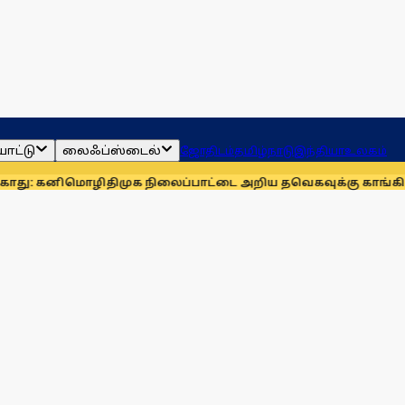
ாட்டு
லைஃப்ஸ்டைல்
ஜோதிடம்
தமிழ்நாடு
இந்தியா
உலகம்
னிமொழி
திமுக நிலைப்பாட்டை அறிய தவெகவுக்கு காங்கிரஸ் அழுத