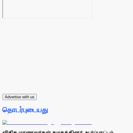
Advertise with us
தொடர்புடையது
விசிக மாணவா்கள் கழகத்தினா் ஆா்ப்பாட்டம்