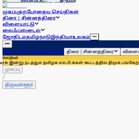
செய்தி மடல்
இ-பேப்பர்
முகப்பு
தற்போதைய செய்திகள்
திரை | சின்னத்திரை
விளையாட்டு
லைஃப்ஸ்டைல்
ஜோதிடம்
தமிழ்நாடு
இந்தியா
உலகம்
திரை | சின்னத்திரை
விளைய
முகப்பு
தற்போதைய செய்திகள்
செய்திகள்
நடத்தும் தமிழக எம்.பி.க்கள் கூட்டத்தில் திமுக பங்கேற்காது: க
முகப்பு
/
திருவள்ளூர்