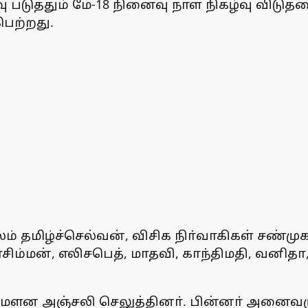
ுத்தும் மே-18 நினைவு நாள் நிகழ்வு விடுதலை 
ெற்றது.
் தமிழ்ச்செல்வன், விசிக நிா்வாகிகள் சண்முக
சிம்மன், எலிசபெத், மாதவி, காந்திமதி, வனிதா, 
 மெளன அஞ்சலி செலுத்தினா். பின்னா் அனைவரு