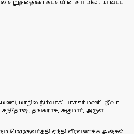
சிறுத்தைகள் கட்சியின் சாா்பில் , மாவட்ட
மணி, மாநில நிா்வாகி பாக்சா் மணி, ஜீவா,
சந்தோஷ், தங்கராசு, சுகுமாா், அருள்
ம் மெழுகுவா்த்தி ஏந்தி வீரவணக்க அஞ்சலி