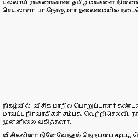
பல்லாயிரக்கணக்கான தமிழ் மக்களை நினைவு பட
செயலாளா் பா.நேசகுமாா் தலைமையில் நடைப
நிகழ்வில், விசிக மாநில பொறுப்பாளா் தண்டலம
மாவட்ட நிா்வாகிகள் சம்பத், வெற்றிசெல்வி, நர
முன்னிலை வகித்தனா்,
விசிகவினா் நினேவேந்தல் நெருப்பை மூட்டி,