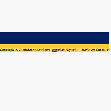
ய்யும் அமெரிக்கா!
செயின்ட் லூயிஸ் ரேப்பிட்- பிளிட்ஸ் செஸ்: பிர