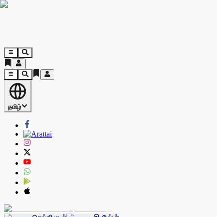
தமிழ்