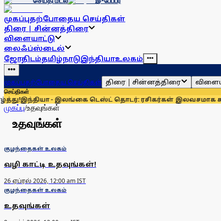
செய்தி மடல்
இ-பேப்பர்
முகப்பு
தற்போதைய செய்திகள்
திரை | சின்னத்திரை
விளையாட்டு
லைஃப்ஸ்டைல்
ஜோதிடம்
தமிழ்நாடு
இந்தியா
உலகம்
திரை | சின்னத்திரை
விளைய
முகப்பு
தற்போதைய செய்திகள்
செய்திகள்
து!
இந்தியா - இலங்கை டெஸ்ட் தொடர்: ரசிகர்கள் இலவசமாக கண்ட
முகப்பு
/
உதவுங்கள்
உதவுங்கள்
குழந்தைகள் உலகம்
வழி காட்டி உதவுங்கள்!
26 ஏப்ரல் 2026, 12:00 am IST
குழந்தைகள் உலகம்
உதவுங்கள்