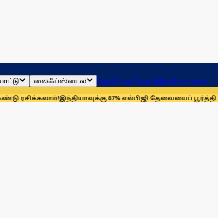
ாட்டு
லைஃப்ஸ்டைல்
ஜோதிடம்
தமிழ்நாடு
இந்தியா
உலகம்
ு ரசிக்கலாம்!
இந்தியாவுக்கு 67% எல்பிஜி தேவையைப் பூர்த்தி செ