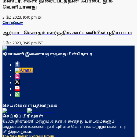
மிஸ்டர். எக்ஸ் திரைப்படத்தின் ஃபர்ஸ்ட் லுக்
வெளியானது
3 மே 2023, 9:40 pm IST
செய்திகள்
ஆர்யா - கௌதம் கார்த்திக் கூட்டணியில் புதிய படம்
3 மே 2023, 3:49 pm IST
தினமணி இணையதளத்தை பின்தொடர
செயலிகளை பதிவிறக்க
செய்திப் பிரிவுகள்
©2026 தினமணி மற்றும் அதன் அனைத்து உடைமைகளும்
பாதுகாப்பில் உள்ளன. தனியுரிமை கொள்கை மற்றும் பயனாளர்
விதிமுறைகள்.
The New Indian Express Group