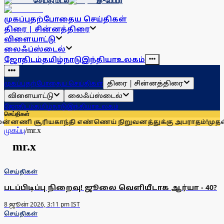
செய்தி மடல்
இ-பேப்பர்
முகப்பு
தற்போதைய செய்திகள்
திரை | சின்னத்திரை
விளையாட்டு
லைஃப்ஸ்டைல்
ஜோதிடம்
தமிழ்நாடு
இந்தியா
உலகம்
திரை | சின்னத்திரை
முகப்பு
தற்போதைய செய்திகள்
விளையாட்டு
லைஃப்ஸ்டைல்
ஜோதிடம்
தமிழ்நாடு
இந்தியா
உலகம்
செய்திகள்
ியகாந்தி எண்ணெய் நிறுவனத்துக்கு அபராதம்!
முதல்வர் விஜய்ய
முகப்பு
/
mr.x
mr.x
செய்திகள்
படப்பிடிப்பு நிறைவு! ஜூலை வெளியீடாக ஆர்யா - 40?
8 ஜூன் 2026, 3:11 pm IST
செய்திகள்