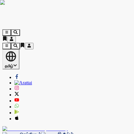
தமிழ்