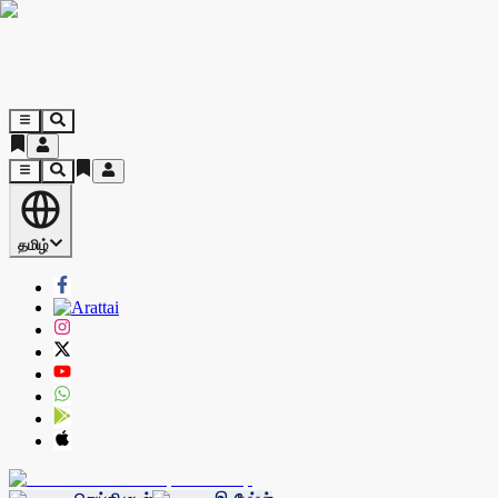
தமிழ்