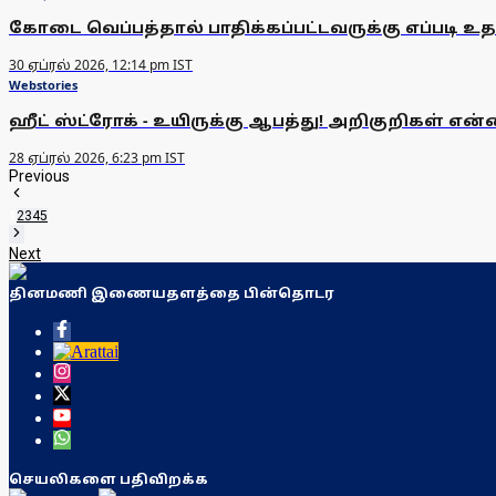
கோடை வெப்பத்தால் பாதிக்கப்பட்டவருக்கு எப்படி உ
30 ஏப்ரல் 2026, 12:14 pm IST
Webstories
ஹீட் ஸ்ட்ரோக் - உயிருக்கு ஆபத்து! அறிகுறிகள் என்
28 ஏப்ரல் 2026, 6:23 pm IST
Previous
1
2
3
4
5
Next
தினமணி இணையதளத்தை பின்தொடர
செயலிகளை பதிவிறக்க