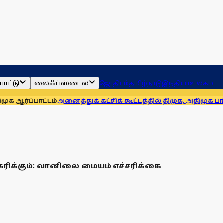
ாட்டு
லைஃப்ஸ்டைல்
ஜோதிடம்
தமிழ்நாடு
இந்தியா
உலகம்
ர்ப்பாட்டம்
அனைத்துக் கட்சிக் கூட்டத்தில் திமுக, அதிமுக பங்
ரிக்கும்: வானிலை மையம் எச்சரிக்கை