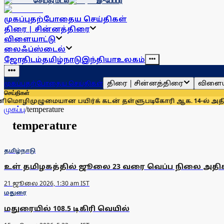
செய்தி மடல்
இ-பேப்பர்
முகப்பு
தற்போதைய செய்திகள்
திரை | சின்னத்திரை
விளையாட்டு
லைஃப்ஸ்டைல்
ஜோதிடம்
தமிழ்நாடு
இந்தியா
உலகம்
திரை | சின்னத்திரை
விளைய
முகப்பு
தற்போதைய செய்திகள்
செய்திகள்
மொழி
முழுமையான பயிர்க் கடன் தள்ளுபடிகோரி ஆக. 14-ல் அதிமுக ஆ
முகப்பு
/
temperature
temperature
தமிழ்நாடு
உள் தமிழகத்தில் ஜூலை 23 வரை வெப்ப நிலை அதிக
21 ஜூலை 2026, 1:30 am IST
மதுரை
மதுரையில் 108.5 டிகிரி வெயில்