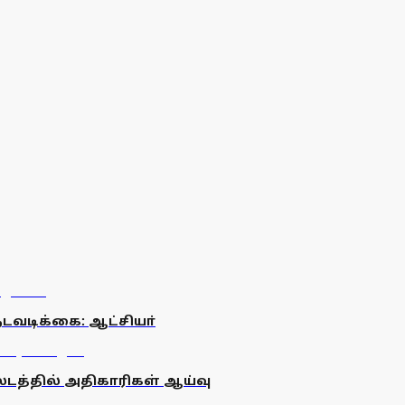
நடவடிக்கை: ஆட்சியா்
லடத்தில் அதிகாரிகள் ஆய்வு