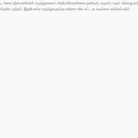
ுப்பு; அவை தினமணியின் கருத்துகளைப் பிரதிபலிக்கவில்லை.தனிநபர், சமூகம், மதம் அல்லது
ரிய குற்றம். இதுபோன்ற கருத்துகளுக்கு எதிராக உரிய சட்ட நடவடிக்கை எடுக்கப்படும்.