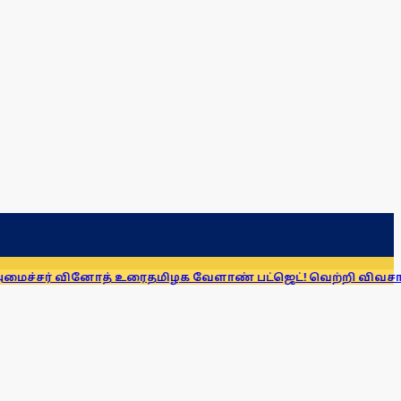
் வினோத் உரை
தமிழக வேளாண் பட்ஜெட்! வெற்றி விவசாய விருதுகள