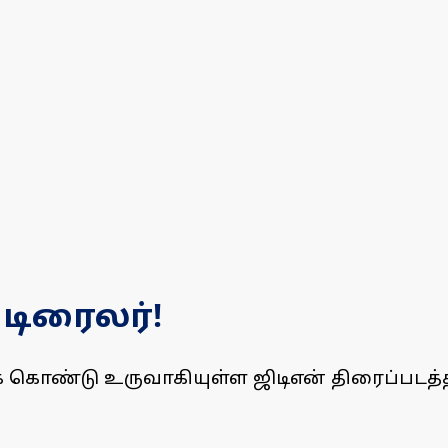
 டிரைலர்!
் கொண்டு உருவாகியுள்ள ஜிடிஎன் திரைப்படத