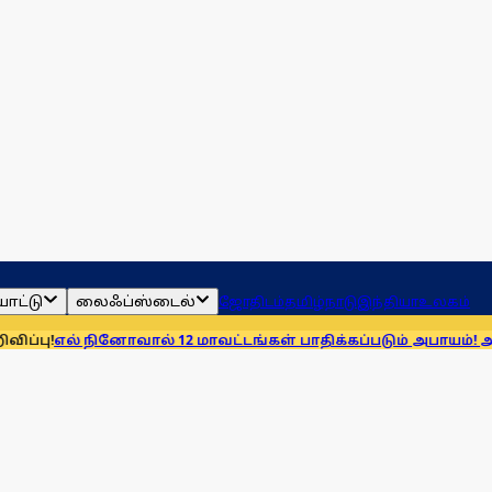
ாட்டு
லைஃப்ஸ்டைல்
ஜோதிடம்
தமிழ்நாடு
இந்தியா
உலகம்
் நினோவால் 12 மாவட்டங்கள் பாதிக்கப்படும் அபாயம்! அமைச்சர