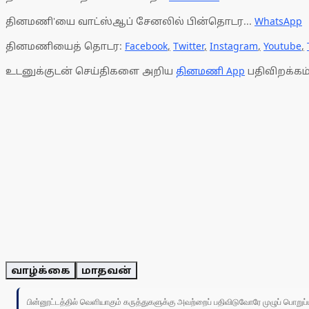
தினமணி'யை வாட்ஸ்ஆப் சேனலில் பின்தொடர...
WhatsApp
தினமணியைத் தொடர:
Facebook
,
Twitter
,
Instagram
,
Youtube
,
உடனுக்குடன் செய்திகளை அறிய
தினமணி App
பதிவிறக்கம்
வாழ்க்கை
மாதவன்
பின்னூட்டத்தில் வெளியாகும் கருத்துகளுக்கு அவற்றைப் பதிவிடுவோரே முழுப் பொற