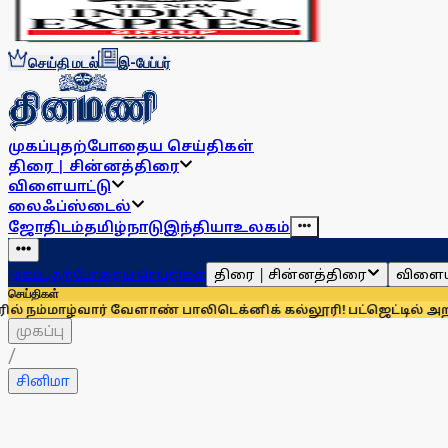
செய்தி மடல்
இ-பேப்பர்
முகப்பு
தற்போதைய செய்திகள்
திரை | சின்னத்திரை
விளையாட்டு
லைஃப்ஸ்டைல்
ஜோதிடம்
தமிழ்நாடு
இந்தியா
உலகம்
திரை | சின்னத்திரை
விளைய
முகப்பு
தற்போதைய செய்திகள்
செய்திகள்
்வார் வேளாண் பாலிடெக்னிக் கல்லூரி! பட்ஜெட்டில் அறிவிப்பு!
எல
முகப்பு
/
சினிமா