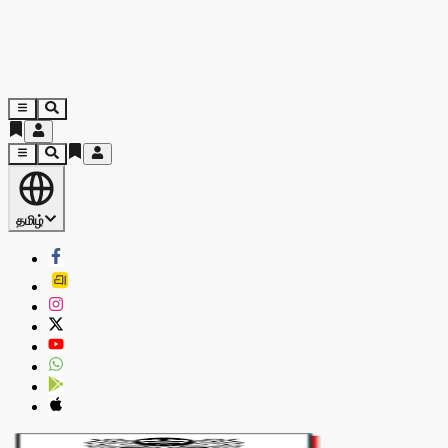
தமிழ்