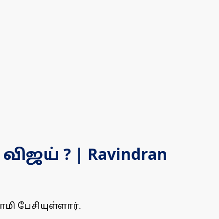
ிஜய் ? | Ravindran
மி பேசியுள்ளார்.