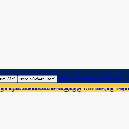
ாட்டு
லைஃப்ஸ்டைல்
ஜோதிடம்
தமிழ்நாடு
இந்தியா
உலகம்
 விளக்கம்
விவசாயிகளுக்கு ரூ. 17,000 கோடிக்கு பயிர்க்கடன் வழங்