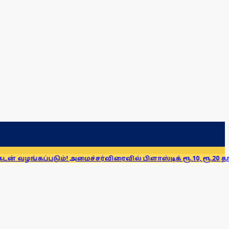
கப்படும்! அமைச்சர்
விரைவில் பிளாஸ்டிக் ரூ.10, ரூ.20 தாள்கள்! ப