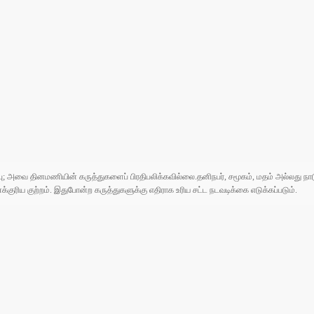
ுப்பு; அவை தினமணியின் கருத்துகளைப் பிரதிபலிக்கவில்லை.தனிநபர், சமூகம், மதம் அல்லது
ரிய குற்றம். இதுபோன்ற கருத்துகளுக்கு எதிராக உரிய சட்ட நடவடிக்கை எடுக்கப்படும்.