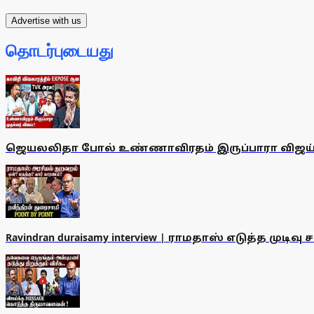
Advertise with us
தொடர்புடையது
ஜெயலலிதா போல் உண்ணாவிரதம் இருப்பாரா விஜய்? | TVK |
Ravindran duraisamy interview | ராமதாஸ் எடுத்த முடிவு ச