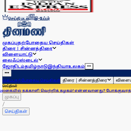
செய்தி மடல்
இ-பேப்பர்
முகப்பு
தற்போதைய செய்திகள்
திரை | சின்னத்திரை
விளையாட்டு
லைஃப்ஸ்டைல்
ஜோதிடம்
தமிழ்நாடு
இந்தியா
உலகம்
திரை | சின்னத்திரை
விளைய
முகப்பு
தற்போதைய செய்திகள்
செய்திகள்
் தக்காளி வெற்றிக் கழகம்! என்னவானது? போக்குவரத்துக் கழகம்
முகப்பு
/
செய்திகள்