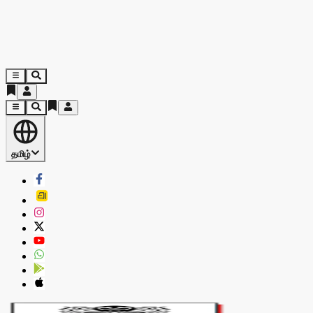
தமிழ்