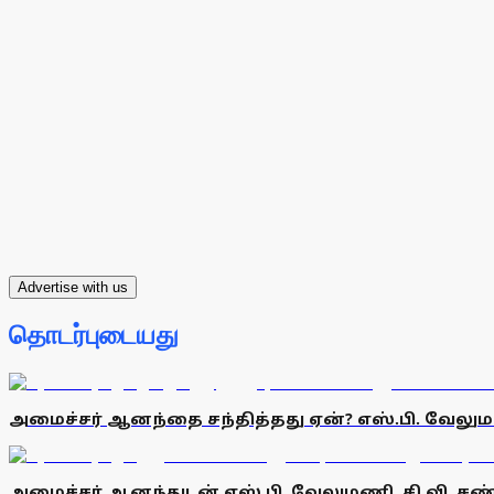
Advertise with us
தொடர்புடையது
அமைச்சர் ஆனந்தை சந்தித்தது ஏன்? எஸ்.பி. வேலும
அமைச்சர் ஆனந்துடன் எஸ்.பி. வேலுமணி, சி.வி. சண்ம