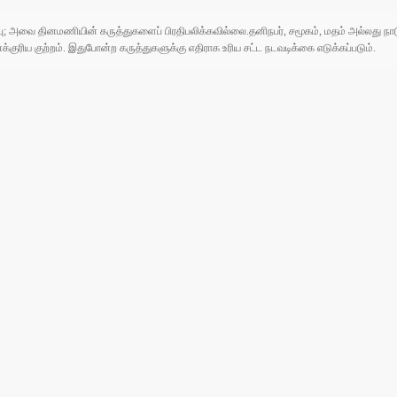
ுப்பு; அவை தினமணியின் கருத்துகளைப் பிரதிபலிக்கவில்லை.தனிநபர், சமூகம், மதம் அல்லது
ரிய குற்றம். இதுபோன்ற கருத்துகளுக்கு எதிராக உரிய சட்ட நடவடிக்கை எடுக்கப்படும்.