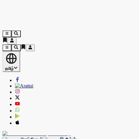
தமிழ்