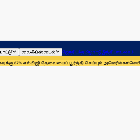
ாட்டு
லைஃப்ஸ்டைல்
ஜோதிடம்
தமிழ்நாடு
இந்தியா
உலகம்
7% எல்பிஜி தேவையைப் பூர்த்தி செய்யும் அமெரிக்கா!
செயின்ட் லூய