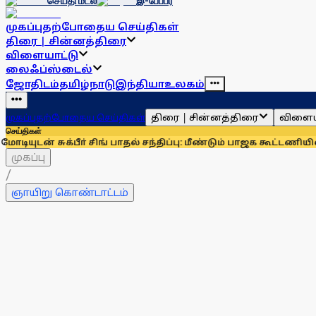
செய்தி மடல்
இ-பேப்பர்
முகப்பு
தற்போதைய செய்திகள்
திரை | சின்னத்திரை
விளையாட்டு
லைஃப்ஸ்டைல்
ஜோதிடம்
தமிழ்நாடு
இந்தியா
உலகம்
திரை | சின்னத்திரை
விளைய
முகப்பு
தற்போதைய செய்திகள்
செய்திகள்
க்பீா் சிங் பாதல் சந்திப்பு: மீண்டும் பாஜக கூட்டணியில் சிரோமண
முகப்பு
/
ஞாயிறு கொண்டாட்டம்