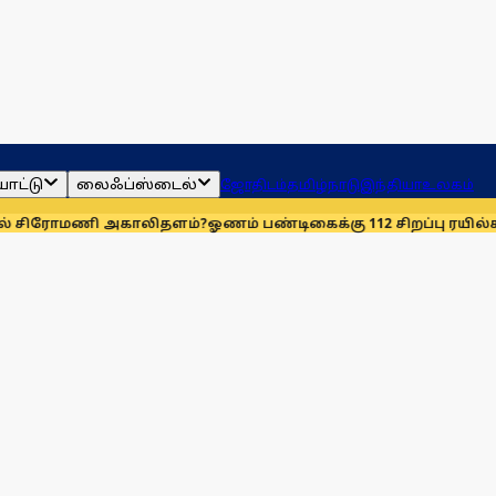
ாட்டு
லைஃப்ஸ்டைல்
ஜோதிடம்
தமிழ்நாடு
இந்தியா
உலகம்
ி அகாலிதளம்?
ஓணம் பண்டிகைக்கு 112 சிறப்பு ரயில்கள்: ஆக. 14-ஆ