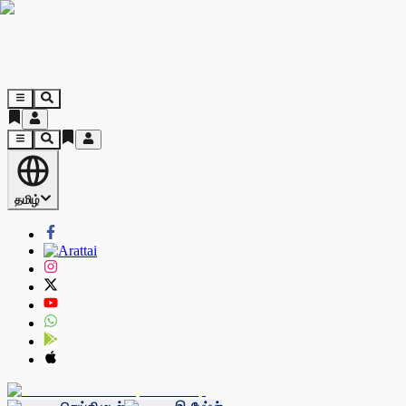
தமிழ்