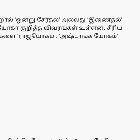
ன்றால் 'ஒன்று சேர்தல்' அல்லது 'இணைதல்'
் யோகா குறித்த விவரங்கள் உள்ளன. சீரிய
களை 'ராஜயோகம்', 'அஷ்டாங்க யோகம்'