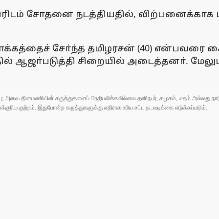
பரிடம் சோதனை நடத்தியதில், விற்பனைக்காக மற
்கத்தைச் சோ்ந்த தமிழரசன் (40) என்பவரை க
ில் ஆஜா்படுத்தி சிறையில் அடைத்தனா். மேலு
ுப்பு; அவை தினமணியின் கருத்துகளைப் பிரதிபலிக்கவில்லை.தனிநபர், சமூகம், மதம் அல்லது
ரிய குற்றம். இதுபோன்ற கருத்துகளுக்கு எதிராக உரிய சட்ட நடவடிக்கை எடுக்கப்படும்.