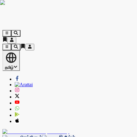
தமிழ்