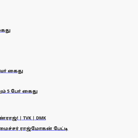
கைது
ா் கைது
் 5 போ் கைது
ராஜ்! | TVK | DMK
அமைச்சர் ராஜ்மோகன் பேட்டி