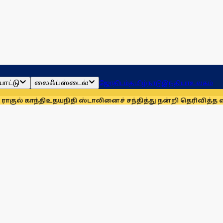
ாட்டு
லைஃப்ஸ்டைல்
ஜோதிடம்
தமிழ்நாடு
இந்தியா
உலகம்
்தி
உதயநிதி ஸ்டாலினைச் சந்தித்து நன்றி தெரிவித்த விவசாயிகள