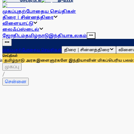
செய்தி மடல்
இ-பேப்பர்
முகப்பு
தற்போதைய செய்திகள்
திரை | சின்னத்திரை
விளையாட்டு
லைஃப்ஸ்டைல்
ஜோதிடம்
தமிழ்நாடு
இந்தியா
உலகம்
திரை | சின்னத்திரை
விளைய
முகப்பு
தற்போதைய செய்திகள்
செய்திகள்
ு அரசு
இளைஞர்களே இந்தியாவின் மிகப்பெரிய பலம்: ராகுல் காந
முகப்பு
/
சென்னை