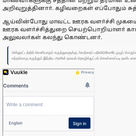
மாணவா்களுக்கு சத்தான மற்றும் தரமான உண
அறிவுறுத்தினாா். கழிவறைகள் எப்போதும் சு
ஆய்வின்போது மாவட்ட ஊரக வளா்ச்சி முகமை த
ஊரக வளா்ச்சித்துறை செயற்பொறியாளா் காா்
அலுவலா்கள் கலந்து கொண்டனா்.
பின்னூட்டத்தில் வெளியாகும் கருத்துகளுக்கு அவற்றைப் பதிவிடுவோரே முழுப் பொற
எந்தவொரு கருத்தும் இந்திய அரசின் தகவல் தொழில்நுட்பக் கொள்கைப்படி தண்டனைக்கு