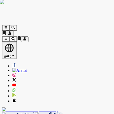
தமிழ்