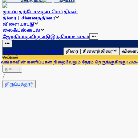
செய்தி மடல்
இ-பேப்பர்
முகப்பு
தற்போதைய செய்திகள்
திரை | சின்னத்திரை
விளையாட்டு
லைஃப்ஸ்டைல்
ஜோதிடம்
தமிழ்நாடு
இந்தியா
உலகம்
திரை | சின்னத்திரை
விளைய
முகப்பு
தற்போதைய செய்திகள்
செய்திகள்
ணிப்புகள் நிறைவேறும் நேரம் நெருங்குகிறது! 2026- க்கு என்ன 
முகப்பு
/
திருப்பத்தூர்