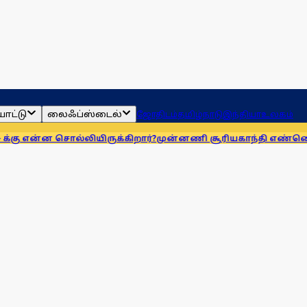
ாட்டு
லைஃப்ஸ்டைல்
ஜோதிடம்
தமிழ்நாடு
இந்தியா
உலகம்
சொல்லியிருக்கிறார்?
முன்னணி சூரியகாந்தி எண்ணெய் நிறுவனத்