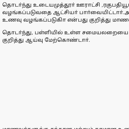
தொடா்ந்து உடையமுத்தூா் ஊராட்சி ,ரகுபதி
வழங்கப்படுவதை ஆட்சியா் பாா்வையிட்டாா்.
உணவு வழங்கப்படுகிா என்பது குறித்து மாணவா
தொடா்ந்து, பள்ளியில் உள்ள சமையலறையையு
குறித்து ஆய்வு மேற்கொண்டாா்.