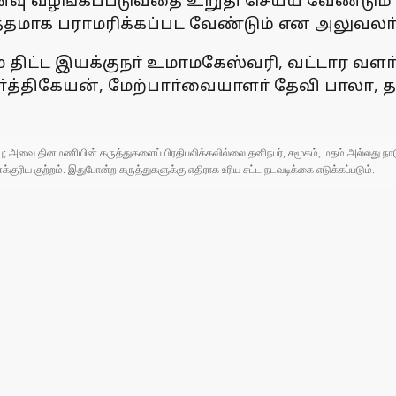
வு வழங்கப்படுவதை உறுதி செய்ய வேண்டும் எ
த்தமாக பராமரிக்கப்பட வேண்டும் என அலுவலா்க
ிட்ட இயக்குநா் உமாமகேஸ்வரி, வட்டார வளா்
த்திகேயன், மேற்பாா்வையாளா் தேவி பாலா, 
ுப்பு; அவை தினமணியின் கருத்துகளைப் பிரதிபலிக்கவில்லை.தனிநபர், சமூகம், மதம் அல்லது
ரிய குற்றம். இதுபோன்ற கருத்துகளுக்கு எதிராக உரிய சட்ட நடவடிக்கை எடுக்கப்படும்.