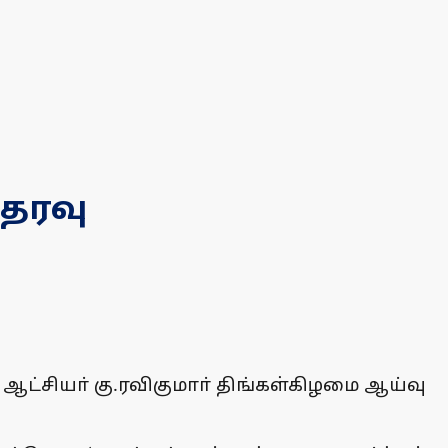
்தரவு
்சியா் கு.ரவிகுமாா் திங்கள்கிழமை ஆய்வு