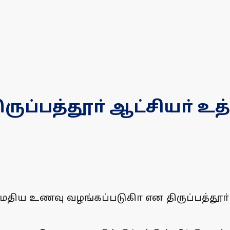
ப்பத்தூா் ஆட்சியா் உத
ய உணவு வழங்கப்படுகிா என திருப்பத்தூா் ஆட