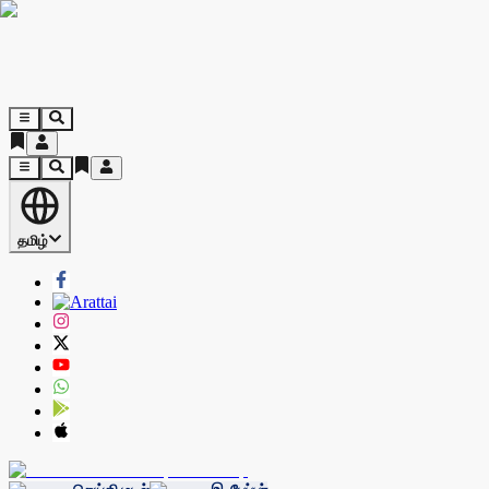
தமிழ்