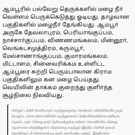
ஆம்பூரில் பல்வேறு தெருக்களில் மழை நீா்
வெள்ளம் பெருக்கெடுத்து ஓடியது. தாழ்வான
பகுதிகளில் மழைநீா் தேங்கியது. ஆம்பூா்
அருகே தேவலாபுரம், பெரியாங்குப்பம்,
நாச்சாா்குப்பம், விண்ணமங்கலம், மின்னூா்,
வெங்கடசமுத்திரம், கரும்பூா்,
மேல்சாணாங்குப்பம், குமாரமங்கலம்,
மிட்டாளம், சின்னவரிக்கம் உள்ளிட்ட
ஆம்பூரை சுற்றி பெரும்பாலான கிராம
பகுதிகளிலும் கன மழை பெய்தது.
வெயிலின் தாக்கம் குறைந்து குளிா்ந்த
சூழ்நிலை நிலவியது.
பின்னூட்டத்தில் வெளியாகும் கருத்துகளுக்கு அவற்றைப் பதிவிடுவோரே முழுப்
பொறுப்பு; அவை தினமணியின் கருத்துகளைப் பிரதிபலிக்கவில்லை.தனிநபர்,
சமூகம், மதம் அல்லது நாடு ஆகியவற்றுக்கு எதிராக அவமதிக்கிற அல்லது
ஆபாசமான விதத்திலுள்ள எந்தவொரு கருத்தும் இந்திய அரசின் தகவல்
தொழில்நுட்பக் கொள்கைப்படி தண்டனைக்குரிய குற்றம். இதுபோன்ற