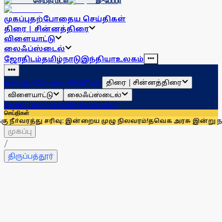
செய்தி மடல்
இ-பேப்பர்
முகப்பு
தற்போதைய செய்திகள்
திரை | சின்னத்திரை
விளையாட்டு
லைஃப்ஸ்டைல்
ஜோதிடம்
தமிழ்நாடு
இந்தியா
உலகம்
திரை | சின்னத்திரை
முகப்பு
தற்போதைய செய்திகள்
விளையாட்டு
லைஃப்ஸ்டைல்
ஜோதிடம்
தமிழ்நாடு
இந்தியா
உலகம்
செய்திகள்
து சரிவு: இன்றைய முழு நிலவரம்!
தவெக அரசு இன்று நடத்தும் தமிழக
முகப்பு
/
திருப்பத்தூர்