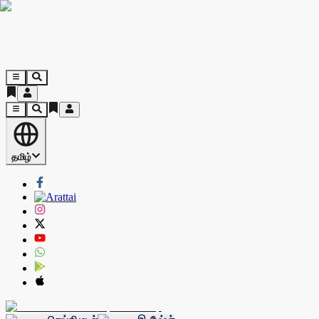
தமிழ்