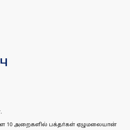
பு
.
்ள 10 அறைகளில் பக்தா்கள் ஏழுமலையான்