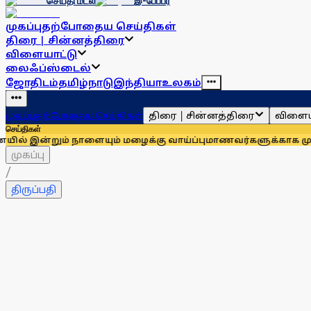
செய்தி மடல்
இ-பேப்பர்
முகப்பு
தற்போதைய செய்திகள்
திரை | சின்னத்திரை
விளையாட்டு
லைஃப்ஸ்டைல்
ஜோதிடம்
தமிழ்நாடு
இந்தியா
உலகம்
திரை | சின்னத்திரை
விளைய
முகப்பு
தற்போதைய செய்திகள்
செய்திகள்
ம் நாளையும் மழைக்கு வாய்ப்பு
மாணவர்களுக்காக முதலில் குரல்
முகப்பு
/
திருப்பதி