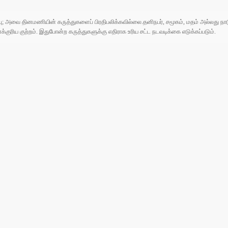
ுப்பு; அவை தினமணியின் கருத்துகளைப் பிரதிபலிக்கவில்லை.தனிநபர், சமூகம், மதம் அல்லது
ரிய குற்றம். இதுபோன்ற கருத்துகளுக்கு எதிராக உரிய சட்ட நடவடிக்கை எடுக்கப்படும்.