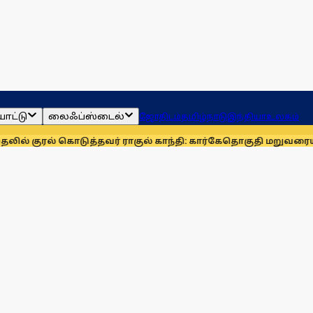
ாட்டு
லைஃப்ஸ்டைல்
ஜோதிடம்
தமிழ்நாடு
இந்தியா
உலகம்
 கொடுத்தவர் ராகுல் காந்தி: கார்கே
தொகுதி மறுவரையறையை நிரா