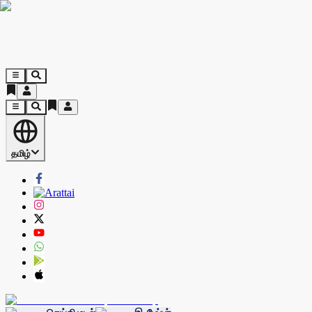
தமிழ்