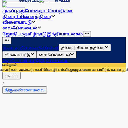
செய்தி மடல்
இ-பேப்பர்
முகப்பு
தற்போதைய செய்திகள்
திரை | சின்னத்திரை
விளையாட்டு
லைஃப்ஸ்டைல்
ஜோதிடம்
தமிழ்நாடு
இந்தியா
உலகம்
திரை | சின்னத்திரை
முகப்பு
தற்போதைய செய்திகள்
விளையாட்டு
லைஃப்ஸ்டைல்
ஜோதிடம்
தமிழ்நாடு
இந்தியா
உலகம்
செய்திகள்
்லர்: கனிமொழி எம்.பி.
முழுமையான பயிர்க் கடன் தள்ளுபடிகோரி 
முகப்பு
/
திருவண்ணாமலை