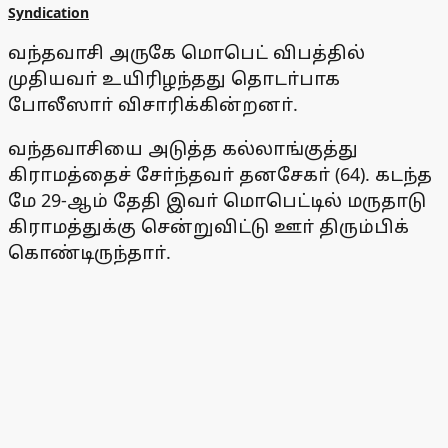
Syndication
வந்தவாசி அருகே மொபெட் விபத்தில்
முதியவா் உயிரிழந்தது தொடா்பாக
போலீஸாா் விசாரிக்கின்றனா்.
வந்தவாசியை அடுத்த கல்லாங்குத்து
கிராமத்தைச் சோ்ந்தவா் தனசேகா் (64). கடந்த
மே 29-ஆம் தேதி இவா் மொபெட்டில் மருதாடு
கிராமத்துக்கு சென்றுவிட்டு ஊா் திரும்பிக்
கொண்டிருந்தாா்.