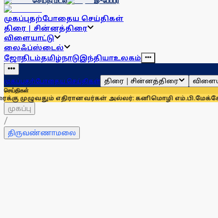
செய்தி மடல்
இ-பேப்பர்
முகப்பு
தற்போதைய செய்திகள்
திரை | சின்னத்திரை
விளையாட்டு
லைஃப்ஸ்டைல்
ஜோதிடம்
தமிழ்நாடு
இந்தியா
உலகம்
திரை | சின்னத்திரை
விளைய
முகப்பு
தற்போதைய செய்திகள்
செய்திகள்
 எதிரானவர்கள் அல்லர்: கனிமொழி எம்.பி.
மேக்கேதாட்டு பிரச்ன
முகப்பு
/
திருவண்ணாமலை