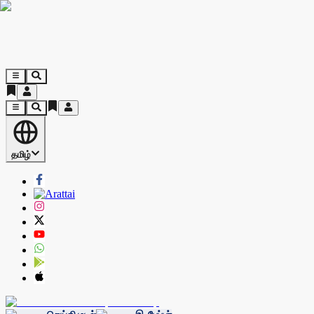
தமிழ்