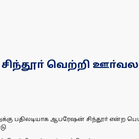
ந்தூா் வெற்றி ஊா்வல
க்கு பதிலடியாக ஆபரேஷன் சிந்தூா் என்ற பெய
டு