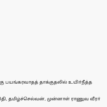
 பயங்கரவாதத் தாக்குதலில் உயிா்நீத்த
ி, தமிழ்ச்செல்வன், முன்னாள் ராணுவ வீரா்