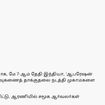
ியாக, மே 7-ஆம் தேதி இந்தியா, ‘ஆபரேஷன்
் ஏவுகணைத் தாக்குதலை நடத்தி முகாம்களை
ட்டு, ஆரணியில் சமூக ஆா்வலா்கள்