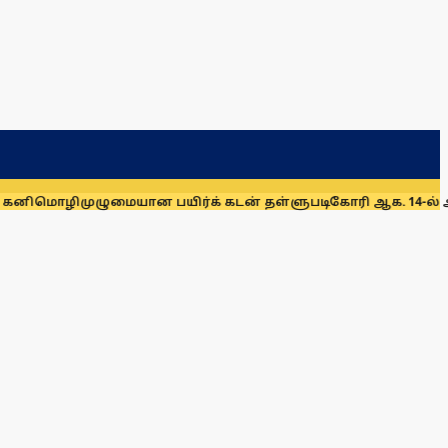
ுமையான பயிர்க் கடன் தள்ளுபடிகோரி ஆக. 14-ல் அதிமுக ஆர்ப்பாட