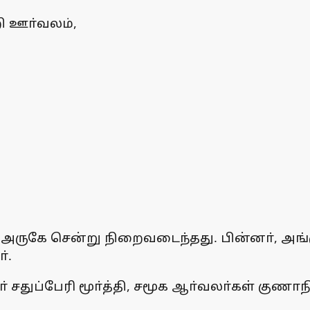
ி ஊா்வலம்,
ருகே சென்று நிறைவடைந்தது. பின்னா், அங்கு
்.
ுப்பேரி மூா்த்தி, சமூக ஆா்வலா்கள் குணாநித