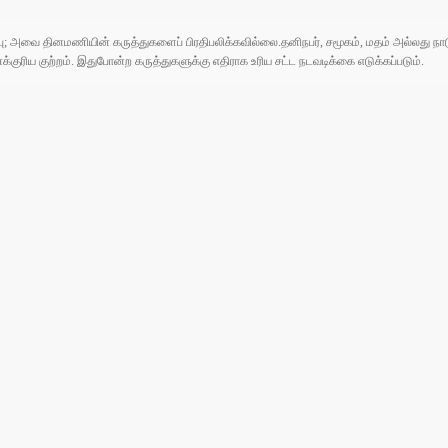
ுப்பு; அவை தினமணியின் கருத்துகளைப் பிரதிபலிக்கவில்லை.தனிநபர், சமூகம், மதம் அல்லது
ரிய குற்றம். இதுபோன்ற கருத்துகளுக்கு எதிராக உரிய சட்ட நடவடிக்கை எடுக்கப்படும்.