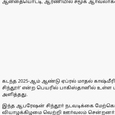
ஆனதையொட்டி, ஆரணியில் சமூக ஆா்வலா்கள்
கடந்த 2025-ஆம் ஆண்டு ஏப்ரல் மாதல் காஷ்மீ
சிந்தூா்’ என்ற பெயரில் பாகிஸ்தானில் உள்
அளித்தது.
இந்த ஆபரேஷன் சிந்தூா் நடவடிக்கை மேற்கொ
வியாழக்கிழமை வெற்றி ஊா்வலம் சென்றனா்