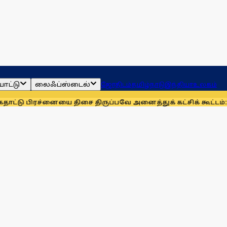
ாட்டு
லைஃப்ஸ்டைல்
ஜோதிடம்
தமிழ்நாடு
இந்தியா
உலகம்
ையை திசை திருப்பவே அனைத்துக் கட்சிக் கூட்டம்: கனிமொழி
முழ