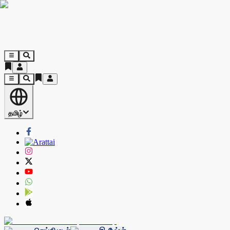
தமிழ்