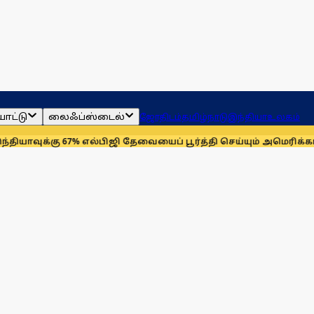
ாட்டு
லைஃப்ஸ்டைல்
ஜோதிடம்
தமிழ்நாடு
இந்தியா
உலகம்
கு 67% எல்பிஜி தேவையைப் பூர்த்தி செய்யும் அமெரிக்கா!
செயின்ட்