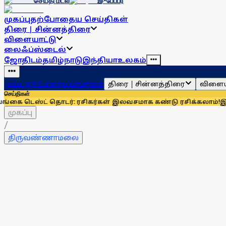
செய்தி மடல்
இ-பேப்பர்
முகப்பு
தற்போதைய செய்திகள்
திரை | சின்னத்திரை
விளையாட்டு
லைஃப்ஸ்டைல்
ஜோதிடம்
தமிழ்நாடு
இந்தியா
உலகம்
திரை | சின்னத்திரை
விளைய
முகப்பு
தற்போதைய செய்திகள்
செய்திகள்
்ட் தொடர்: ரசிகர்கள் இலவசமாக கண்டு ரசிக்கலாம்!
இந்தியாவுக்
முகப்பு
/
திருவண்ணாமலை