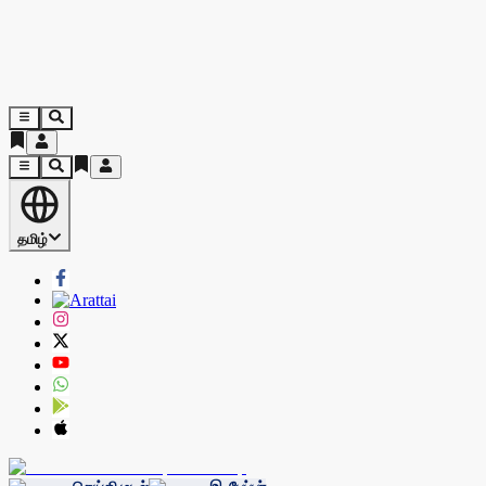
தமிழ்