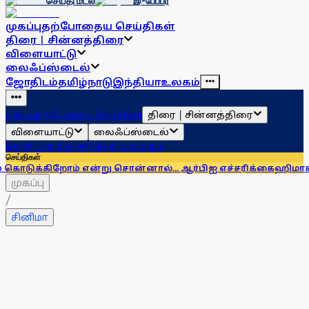
செய்தி மடல்
இ-பேப்பர்
முகப்பு
தற்போதைய செய்திகள்
திரை | சின்னத்திரை
விளையாட்டு
லைஃப்ஸ்டைல்
ஜோதிடம்
தமிழ்நாடு
இந்தியா
உலகம்
திரை | சின்னத்திரை
முகப்பு
தற்போதைய செய்திகள்
விளையாட்டு
லைஃப்ஸ்டைல்
ஜோதிடம்
தமிழ்நாடு
இந்தியா
உலகம்
செய்திகள்
ிறோம் என்று சொன்னால்... ஆர்பிஐ எச்சரிக்கை
ஹிமாசலில் பேருந்
முகப்பு
/
சினிமா