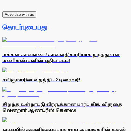
Advertise with us
தொடர்புடையது
மக்கள் காவலன்..! காவலதிகாரியாக நடித்துள்ள
மணிகண்டனின் புதிய படம்!
சசிகுமாரின் வதந்தி - 2 டிரைலர்!
சிறந்த உள்நாட்டு வீரருக்கான பார்ட் கிங் விருதை
வென்றார் ஆண்ட்ரீஸ் கௌஸ்!
ஓடிடியில் கவனிக்கப்படாத சாய் அபயங்கரின் முதல்