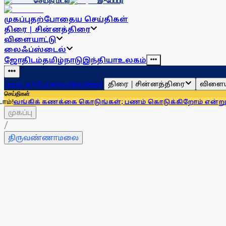
செய்தி மடல்
இ-பேப்பர்
முகப்பு
தற்போதைய செய்திகள்
திரை | சின்னத்திரை
விளையாட்டு
லைஃப்ஸ்டைல்
ஜோதிடம்
தமிழ்நாடு
இந்தியா
உலகம்
திரை | சின்னத்திரை
விளைய
முகப்பு
தற்போதைய செய்திகள்
செய்திகள்
க் கணக்கை கொடுங்கள்; பணம் கொடுக்கிறோம் என்று சொன்னால்.
முகப்பு
/
திருவண்ணாமலை