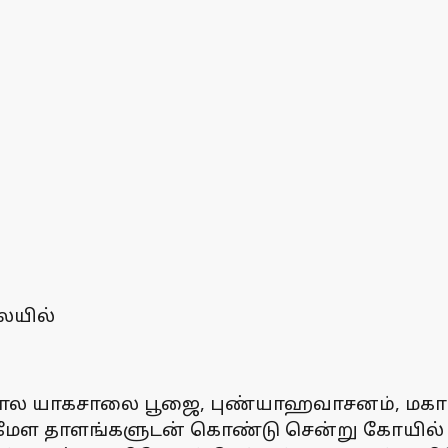
ையில்
கால யாகசாலை பூஜை, புண்யாஹவாசனம், மகா 
ரை மேள தாளங்களுடன் கொண்டு சென்று கோயில் உ