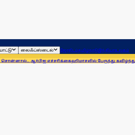
ாட்டு
லைஃப்ஸ்டைல்
ஜோதிடம்
தமிழ்நாடு
இந்தியா
உலகம்
.. ஆர்பிஐ எச்சரிக்கை
ஹிமாசலில் பேருந்து கவிழ்ந்து விபத்து! 7 ப