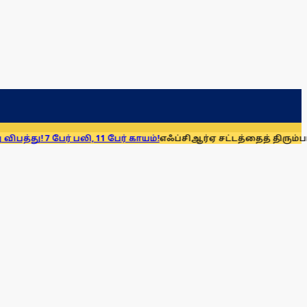
ேர் பலி, 11 பேர் காயம்!
எஃப்சிஆர்ஏ சட்டத்தைத் திரும்பப் பெறுக: 