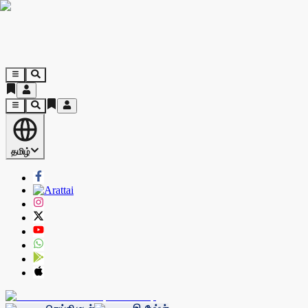
தமிழ்