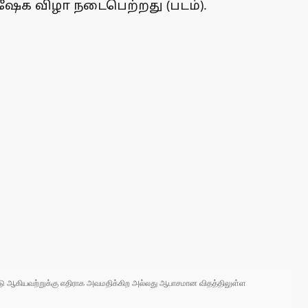
பிஷேக விழா நடைபெற்றது (படம்).
 நாடு ஆகியவற்றுக்கு எதிராக அவமதிக்கிற அல்லது ஆபாசமான விதத்திலுள்ள