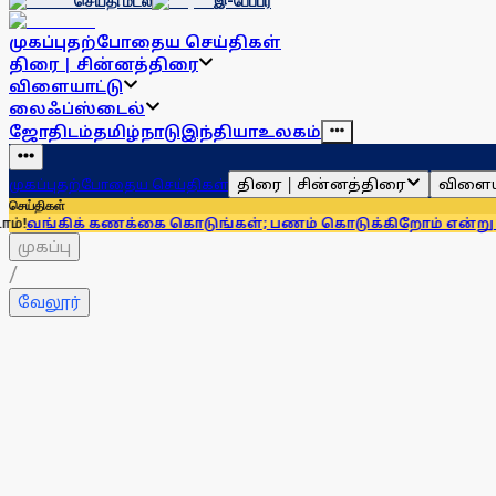
செய்தி மடல்
இ-பேப்பர்
முகப்பு
தற்போதைய செய்திகள்
திரை | சின்னத்திரை
விளையாட்டு
லைஃப்ஸ்டைல்
ஜோதிடம்
தமிழ்நாடு
இந்தியா
உலகம்
திரை | சின்னத்திரை
விளைய
முகப்பு
தற்போதைய செய்திகள்
செய்திகள்
் கணக்கை கொடுங்கள்; பணம் கொடுக்கிறோம் என்று சொன்னால்..
முகப்பு
/
வேலூர்