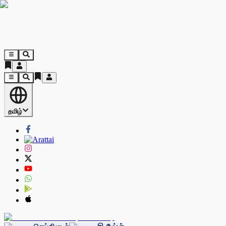
தமிழ்