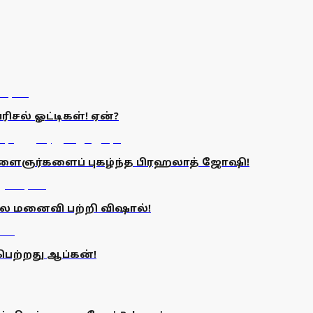
ிசல் ஓட்டிகள்! ஏன்?
இளைஞர்களைப் புகழ்ந்த பிரஹலாத் ஜோஷி!
கால மனைவி பற்றி விஷால்!
பெற்றது ஆப்கன்!