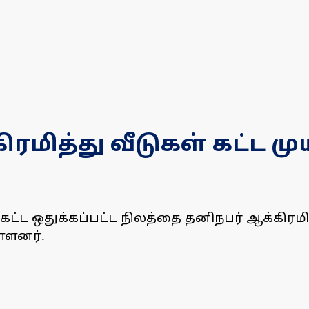
மித்து வீடுகள் கட்ட முய
்ட ஒதுக்கப்பட்ட நிலத்தை தனிநபர் ஆக்கிரமித்
ள்ளனர்.