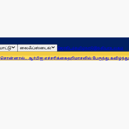
ாட்டு
லைஃப்ஸ்டைல்
ஜோதிடம்
தமிழ்நாடு
இந்தியா
உலகம்
. ஆர்பிஐ எச்சரிக்கை
ஹிமாசலில் பேருந்து கவிழ்ந்து விபத்து! 7 ப