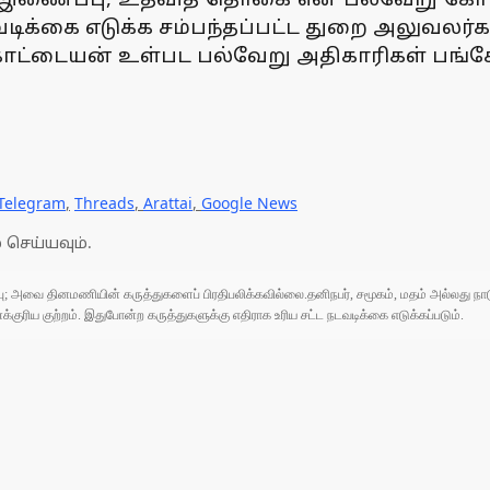
்கை எடுக்க சம்பந்தப்பட்ட துறை அலுவலர்களுக
ோட்டையன் உள்பட பல்வேறு அதிகாரிகள் பங்க
Telegram
,
Threads
,
Arattai
,
Google News
 செய்யவும்.
ுப்பு; அவை தினமணியின் கருத்துகளைப் பிரதிபலிக்கவில்லை.தனிநபர், சமூகம், மதம் அல்லது
ரிய குற்றம். இதுபோன்ற கருத்துகளுக்கு எதிராக உரிய சட்ட நடவடிக்கை எடுக்கப்படும்.