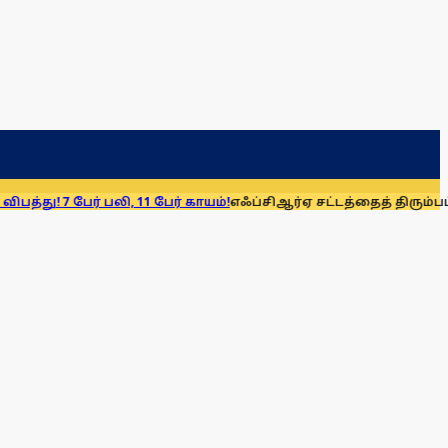
ேர் பலி, 11 பேர் காயம்!
எஃப்சிஆர்ஏ சட்டத்தைத் திரும்பப் பெறுக: ம