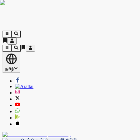
தமிழ்