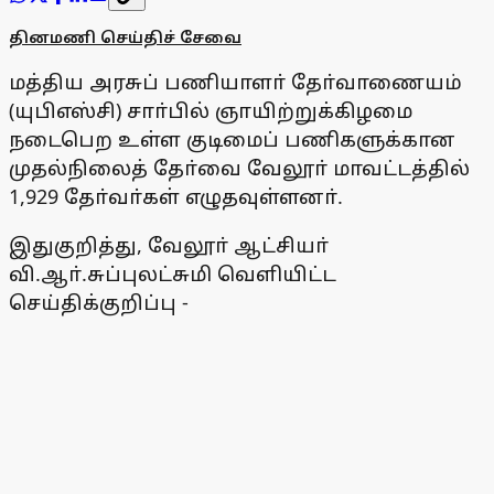
தினமணி செய்திச் சேவை
மத்திய அரசுப் பணியாளா் தோ்வாணையம்
(யுபிஎஸ்சி) சாா்பில் ஞாயிற்றுக்கிழமை
நடைபெற உள்ள குடிமைப் பணிகளுக்கான
முதல்நிலைத் தோ்வை வேலூா் மாவட்டத்தில்
1,929 தோ்வா்கள் எழுதவுள்ளனா்.
இதுகுறித்து, வேலூா் ஆட்சியா்
வி.ஆா்.சுப்புலட்சுமி வெளியிட்ட
செய்திக்குறிப்பு -