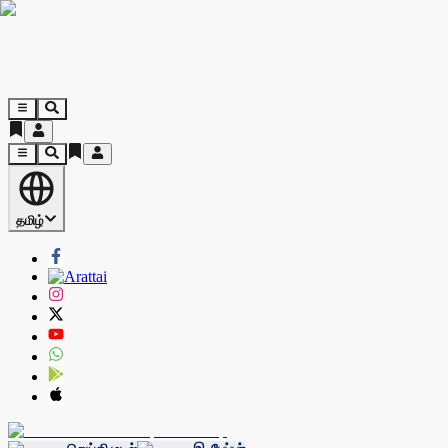
தமிழ்