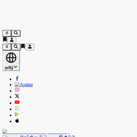
தமிழ்