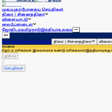
செய்தி மடல்
இ-பேப்பர்
முகப்பு
தற்போதைய செய்திகள்
திரை | சின்னத்திரை
விளையாட்டு
லைஃப்ஸ்டைல்
ஜோதிடம்
தமிழ்நாடு
இந்தியா
உலகம்
திரை | சின்னத்திரை
விளைய
முகப்பு
தற்போதைய செய்திகள்
செய்திகள்
ரசிகர்கள் இலவசமாக கண்டு ரசிக்கலாம்!
இந்தியாவுக்கு 67% எல்ப
முகப்பு
/
செய்திகள்