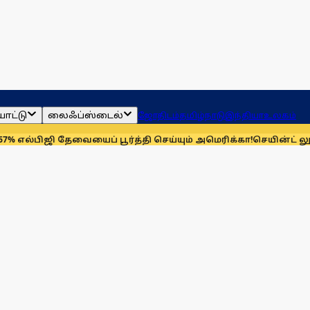
ாட்டு
லைஃப்ஸ்டைல்
ஜோதிடம்
தமிழ்நாடு
இந்தியா
உலகம்
ிஜி தேவையைப் பூர்த்தி செய்யும் அமெரிக்கா!
செயின்ட் லூயிஸ் ரேப்