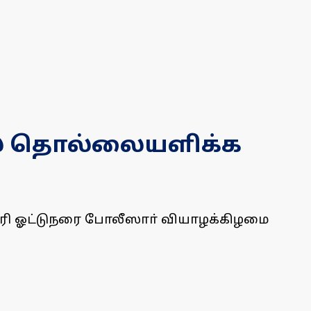
ல் தொல்லையளிக்க
ாரி ஓட்டுநரை போலீஸாா் வியாழக்கிழமை