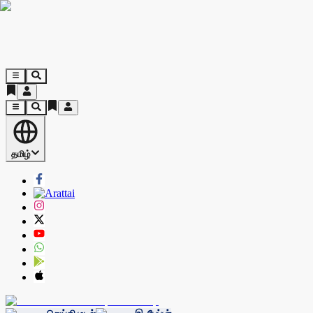
தமிழ்