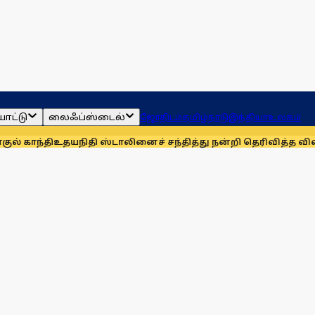
ாட்டு
லைஃப்ஸ்டைல்
ஜோதிடம்
தமிழ்நாடு
இந்தியா
உலகம்
உதயநிதி ஸ்டாலினைச் சந்தித்து நன்றி தெரிவித்த விவசாயிகள்!
ந