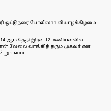
ாரி ஓட்டுநரை போலீஸாா் வியாழக்கிழமை
்த 14-ஆம் தேதி இரவு 12 மணியளவில்
 தான் வேலை வாங்கித் தரும் முகவா் என
றுள்ளாா்.