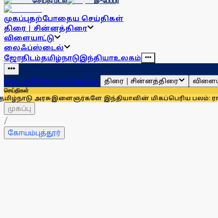
செய்தி மடல்
இ-பேப்பர்
முகப்பு
தற்போதைய செய்திகள்
திரை | சின்னத்திரை
விளையாட்டு
லைஃப்ஸ்டைல்
ஜோதிடம்
தமிழ்நாடு
இந்தியா
உலகம்
திரை | சின்னத்திரை
விளைய
முகப்பு
தற்போதைய செய்திகள்
செய்திகள்
ரசு
இளைஞர்களே இந்தியாவின் மிகப்பெரிய பலம்: ராகுல் காந்தி
முகப்பு
/
கோயம்புத்தூர்