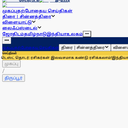
செய்தி மடல்
இ-பேப்பர்
முகப்பு
தற்போதைய செய்திகள்
திரை | சின்னத்திரை
விளையாட்டு
லைஃப்ஸ்டைல்
ஜோதிடம்
தமிழ்நாடு
இந்தியா
உலகம்
திரை | சின்னத்திரை
விளைய
முகப்பு
தற்போதைய செய்திகள்
செய்திகள்
டர்: ரசிகர்கள் இலவசமாக கண்டு ரசிக்கலாம்!
இந்தியாவுக்கு 67%
முகப்பு
/
திருப்பூர்