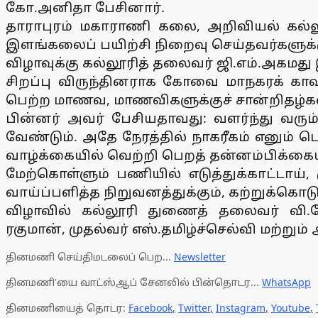
கோ.அனிதா பேசினார்.
தாராபுரம் மகாராணி கலை, அறிவியல் கல்ல
இளங்கலைப் பயிற்சி நிறைவு செய்தவர்களுக்க
விழாவுக்கு கல்லூரித் தலைவர் ஜி.எம்.அகமது
சிறப்பு விருந்தினராக கோவை மாநகரக் கா
பெற்ற மாணவ, மாணவிகளுக்குச் சான்றிதழ்கள
பின்னர் அவர் பேசியதாவது: வளர்ந்து வர
வேண்டும். அதே நேரத்தில் நாகரீகம் எனும்
வாழ்க்கையில் வெற்றி பெறத் தன்னம்பிக்கையு
மேற்கொள்ளும் பணியில் எடுத்துக்காட்டாய்
வாய்ப்பளித்த நிறுவனத்துக்கும், கற்றுக்கொட
விழாவில் கல்லூரி துணைத் தலைவர் வி.கோவ
ரகுமான், முதல்வர் எஸ்.தமிழ்ச்செல்வி மற்று
தினமணி செய்திமடலைப் பெற...
Newsletter
தினமணி'யை வாட்ஸ்ஆப் சேனலில் பின்தொடர...
WhatsApp
தினமணியைத் தொடர:
Facebook
,
Twitter
,
Instagram
,
Youtube
,