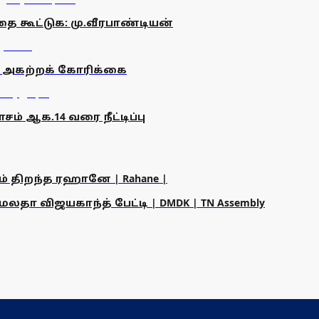
தை கூட்டுக: மு.வீரபாண்டியன்
ை அகற்றக் கோரிக்கை
் ஆக.14 வரை நீட்டிப்பு
ம் திறந்த ரஹானே | Rahane |
தா விஜயகாந்த் பேட்டி | DMDK | TN Assembly