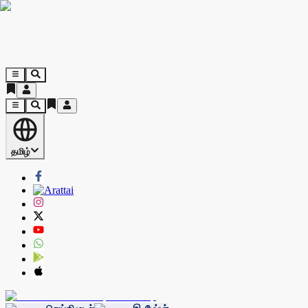
தமிழ்