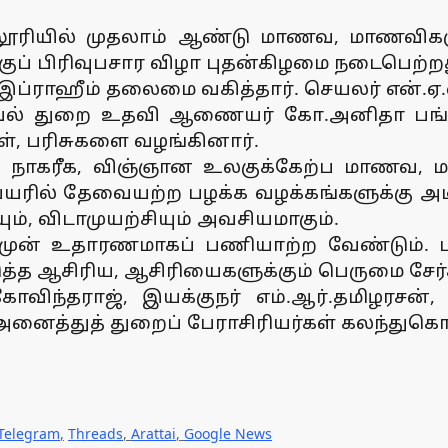
ூரியில் முதலாம் ஆண்டு மாணவ, மாணவிகளுக
ுப் பிரிவுபசார விழா புதன்கிழமை நடைபெற்றத
 இப்ராஹீம் தலைமை வகித்தார். செயலர் என்.ஏ
வல் துறை உதவி ஆணையர் கோ.அனிதா பங்கேற்
், பரிசுகளை வழங்கினார்.
ும் நாகரீக, விஞ்ஞான உலகுக்கேற்ப மாணவ, 
 பெயரில் தேவையற்ற பழக்க வழக்கங்களுக்கு 
ம், விடாமுயற்சியும் அவசியமாகும்.
, முன் உதாரணமாகப் பணியாற்ற வேண்டும். பண
ுத்த ஆசிரிய, ஆசிரியைகளுக்கும் பெருமை சேர்
ிந்தராஜ், இயக்குநர் எம்.ஆர்.தமிழரசன், அ
ம் அனைத்துத் துறைப் பேராசிரியர்கள் கலந்துக
Telegram
,
Threads
,
Arattai
,
Google News