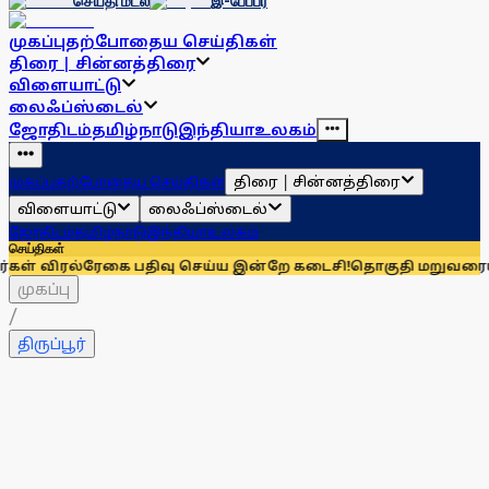
செய்தி மடல்
இ-பேப்பர்
முகப்பு
தற்போதைய செய்திகள்
திரை | சின்னத்திரை
விளையாட்டு
லைஃப்ஸ்டைல்
ஜோதிடம்
தமிழ்நாடு
இந்தியா
உலகம்
திரை | சின்னத்திரை
முகப்பு
தற்போதைய செய்திகள்
விளையாட்டு
லைஃப்ஸ்டைல்
ஜோதிடம்
தமிழ்நாடு
இந்தியா
உலகம்
செய்திகள்
ல்ரேகை பதிவு செய்ய இன்றே கடைசி!
தொகுதி மறுவரையறையை நிராக
முகப்பு
/
திருப்பூர்