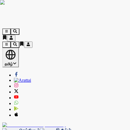
தமிழ்