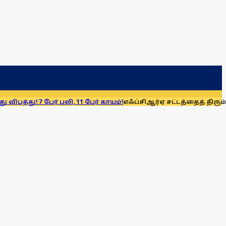
பேர் பலி, 11 பேர் காயம்!
எஃப்சிஆர்ஏ சட்டத்தைத் திரும்பப் பெறுக: