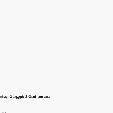
வு; மேலும் 8 போ் மாயம்