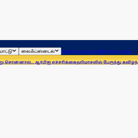
ாட்டு
லைஃப்ஸ்டைல்
ஜோதிடம்
தமிழ்நாடு
இந்தியா
உலகம்
... ஆர்பிஐ எச்சரிக்கை
ஹிமாசலில் பேருந்து கவிழ்ந்து விபத்து! 7 