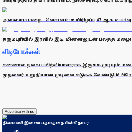
கேரளத்தில் திடீா் வெள்ளம், நிலச்சரிவு: 6 போ் உயிரிழப
அஸ்ஸாம் மழை - வெள்ளம்: உயிரிழப்பு 47-ஆக உயா்வு
தருமபுரியில் இரவில் இடி, மின்னலுடன் பலத்த மழை
விடியோக்கள்
என்னால் நல்ல பயிற்சியாளராக இருக்க முடியும்: மன
முதல்வர் உறுதியான முடிவை எடுக்க வேண்டும்! பிரேமல
Advertise with us
தினமணி இணையதளத்தை பின்தொடர