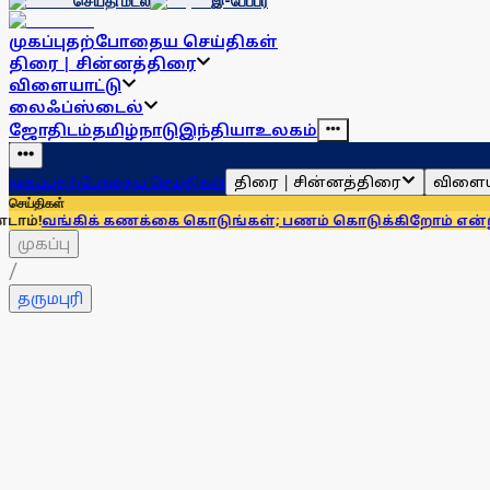
செய்தி மடல்
இ-பேப்பர்
முகப்பு
தற்போதைய செய்திகள்
திரை | சின்னத்திரை
விளையாட்டு
லைஃப்ஸ்டைல்
ஜோதிடம்
தமிழ்நாடு
இந்தியா
உலகம்
திரை | சின்னத்திரை
விளைய
முகப்பு
தற்போதைய செய்திகள்
செய்திகள்
ிக் கணக்கை கொடுங்கள்; பணம் கொடுக்கிறோம் என்று சொன்னால்
முகப்பு
/
தருமபுரி