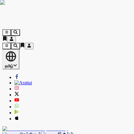
தமிழ்