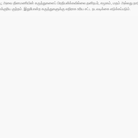
ுப்பு; அவை தினமணியின் கருத்துகளைப் பிரதிபலிக்கவில்லை.தனிநபர், சமூகம், மதம் அல்லது
ரிய குற்றம். இதுபோன்ற கருத்துகளுக்கு எதிராக உரிய சட்ட நடவடிக்கை எடுக்கப்படும்.