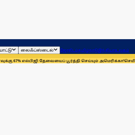
ாட்டு
லைஃப்ஸ்டைல்
ஜோதிடம்
தமிழ்நாடு
இந்தியா
உலகம்
்பிஜி தேவையைப் பூர்த்தி செய்யும் அமெரிக்கா!
செயின்ட் லூயிஸ் ர