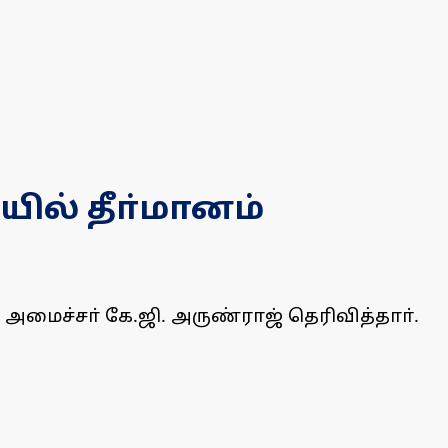
யில் தீா்மானம்
 அமைச்சா் கே.ஜி. அருண்ராஜ் தெரிவித்தாா்.