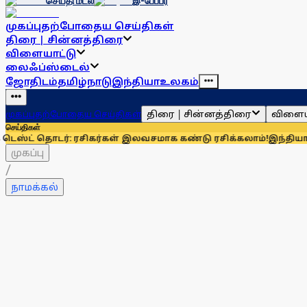
செய்தி மடல்
இ-பேப்பர்
முகப்பு
தற்போதைய செய்திகள்
திரை | சின்னத்திரை
விளையாட்டு
லைஃப்ஸ்டைல்
ஜோதிடம்
தமிழ்நாடு
இந்தியா
உலகம்
திரை | சின்னத்திரை
விளைய
முகப்பு
தற்போதைய செய்திகள்
செய்திகள்
்: ரசிகர்கள் இலவசமாக கண்டு ரசிக்கலாம்!
இந்தியாவுக்கு 67% எல
முகப்பு
/
நாமக்கல்