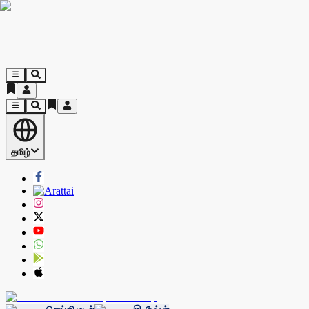
தமிழ்