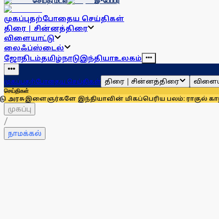
செய்தி மடல்
இ-பேப்பர்
முகப்பு
தற்போதைய செய்திகள்
திரை | சின்னத்திரை
விளையாட்டு
லைஃப்ஸ்டைல்
ஜோதிடம்
தமிழ்நாடு
இந்தியா
உலகம்
திரை | சின்னத்திரை
விளைய
முகப்பு
தற்போதைய செய்திகள்
செய்திகள்
்களே இந்தியாவின் மிகப்பெரிய பலம்: ராகுல் காந்தி
உதயநிதி ஸ
முகப்பு
/
நாமக்கல்