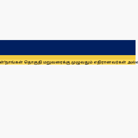
ொகுதி மறுவரைக்கு முழுவதும் எதிரானவர்கள் அல்லர்: கனிமொழி எ