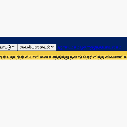
ாட்டு
லைஃப்ஸ்டைல்
ஜோதிடம்
தமிழ்நாடு
இந்தியா
உலகம்
்டாலினைச் சந்தித்து நன்றி தெரிவித்த விவசாயிகள்!
நாங்கள் த