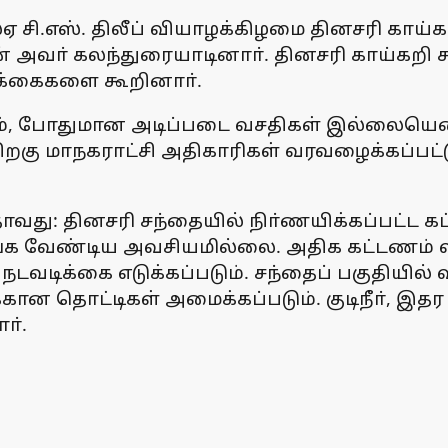
 சி.எஸ். திலீப் வியாழக்கிழமை தினசரி காய்
் அவா் கலந்துரையாடினாா். தினசரி காய்கற
க்கைகளை கூறினாா்.
ம், போதுமான அடிப்படை வசதிகள் இல்லையென்ற
ிறகு மாநகராட்சி அதிகாரிகள் வரவழைக்கப்பட்ட
ாவது: தினசரி சந்தையில் நிா்ணயிக்கப்பட்ட 
க வேண்டிய அவசியமில்லை. அதிக கட்டணம் வசூ
 நடவடிக்கை எடுக்கப்படும். சந்தைப் பகுதிய
க்கான தொட்டிகள் அமைக்கப்படும். குடிநீா், இதர
ா்.