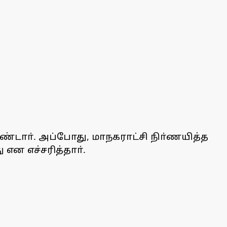
ண்டாா். அப்போது, மாநகராட்சி நிா்ணயித்த
என எச்சரித்தாா்.