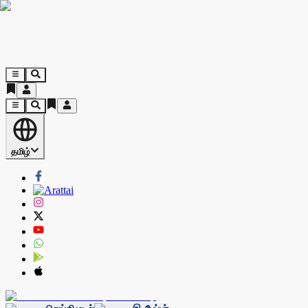
தமிழ்