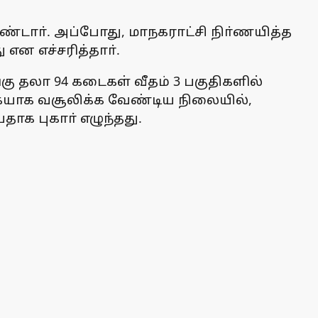
ண்டாா். அப்போது, மாநகராட்சி நிா்ணயித்த
என எச்சரித்தாா்.
ு தலா 94 கடைகள் வீதம் 3 பகுதிகளில்
கையாக வசூலிக்க வேண்டிய நிலையில்,
தாக புகாா் எழுந்தது.