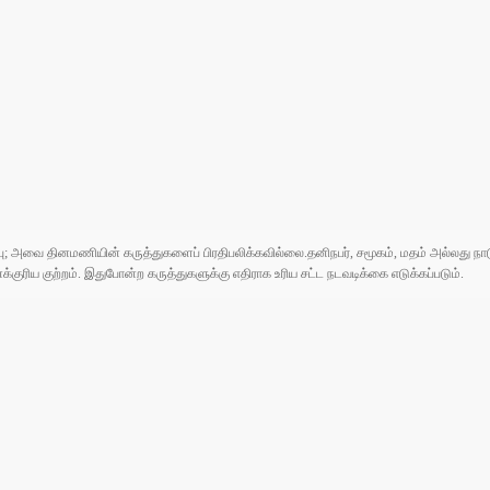
ுப்பு; அவை தினமணியின் கருத்துகளைப் பிரதிபலிக்கவில்லை.தனிநபர், சமூகம், மதம் அல்லது
ரிய குற்றம். இதுபோன்ற கருத்துகளுக்கு எதிராக உரிய சட்ட நடவடிக்கை எடுக்கப்படும்.