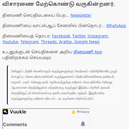
விசாரணை மேற்கொண்டு வருகின்றனர்.
தினமணி செய்திமடலைப் பெற...
Newsletter
தினமணி'யை வாட்ஸ்ஆப் சேனலில் பின்தொடர...
WhatsApp
தினமணியைத் தொடர:
Facebook
,
Twitter
,
Instagram
,
Youtube
,
Telegram
,
Threads
,
Arattai
,
Google News
உடனுக்குடன் செய்திகளை அறிய
தினமணி App
பதிவிறக்கம் செய்யவும்.
பின்னூட்டத்தில் வெளியாகும் கருத்துகளுக்கு அவற்றைப் பதிவிடுவோரே முழுப்
பொறுப்பு; அவை தினமணியின் கருத்துகளைப் பிரதிபலிக்கவில்லை.தனிநபர்,
சமூகம், மதம் அல்லது நாடு ஆகியவற்றுக்கு எதிராக அவமதிக்கிற அல்லது
ஆபாசமான விதத்திலுள்ள எந்தவொரு கருத்தும் இந்திய அரசின் தகவல்
தொழில்நுட்பக் கொள்கைப்படி தண்டனைக்குரிய குற்றம். இதுபோன்ற
கருத்துகளுக்கு எதிராக உரிய சட்ட நடவடிக்கை எடுக்கப்படும்.