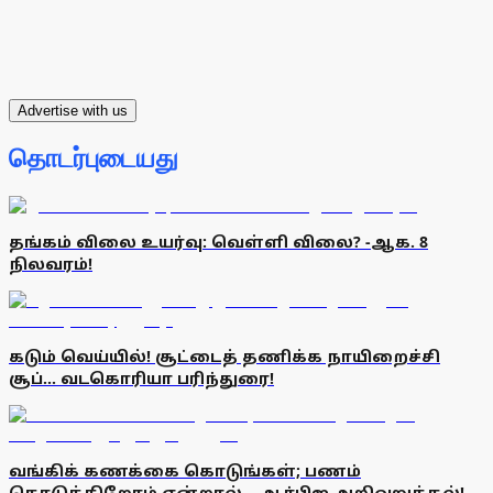
Advertise with us
தொடர்புடையது
தங்கம் விலை உயர்வு: வெள்ளி விலை? -ஆக. 8
நிலவரம்!
கடும் வெய்யில்! சூட்டைத் தணிக்க நாயிறைச்சி
சூப்... வடகொரியா பரிந்துரை!
வங்கிக் கணக்கை கொடுங்கள்; பணம்
கொடுக்கிறோம் என்றால்... ஆர்பிஐ அறிவுறுத்தல்!