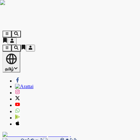
தமிழ்