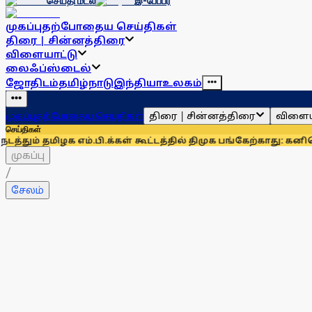
செய்தி மடல்
இ-பேப்பர்
முகப்பு
தற்போதைய செய்திகள்
திரை | சின்னத்திரை
விளையாட்டு
லைஃப்ஸ்டைல்
ஜோதிடம்
தமிழ்நாடு
இந்தியா
உலகம்
திரை | சின்னத்திரை
விளைய
முகப்பு
தற்போதைய செய்திகள்
செய்திகள்
ிழக எம்.பி.க்கள் கூட்டத்தில் திமுக பங்கேற்காது: கனிமொழி
திம
முகப்பு
/
சேலம்