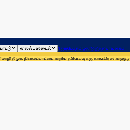
ாட்டு
லைஃப்ஸ்டைல்
ஜோதிடம்
தமிழ்நாடு
இந்தியா
உலகம்
ுக நிலைப்பாட்டை அறிய தவெகவுக்கு காங்கிரஸ் அழுத்தம்: அன்ப