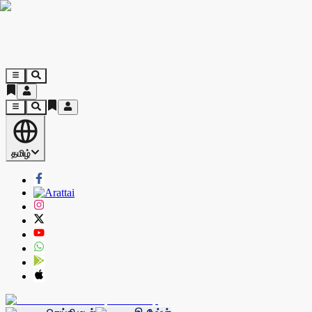
தமிழ்