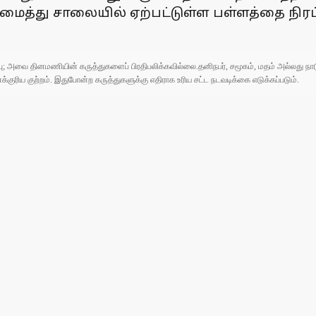
ீரமைத்து சாலையில் ஏற்பட்டுள்ள பள்ளத்தை ந
ுப்பு; அவை தினமணியின் கருத்துகளைப் பிரதிபலிக்கவில்லை.தனிநபர், சமூகம், மதம் அல்லது
ரிய குற்றம். இதுபோன்ற கருத்துகளுக்கு எதிராக உரிய சட்ட நடவடிக்கை எடுக்கப்படும்.