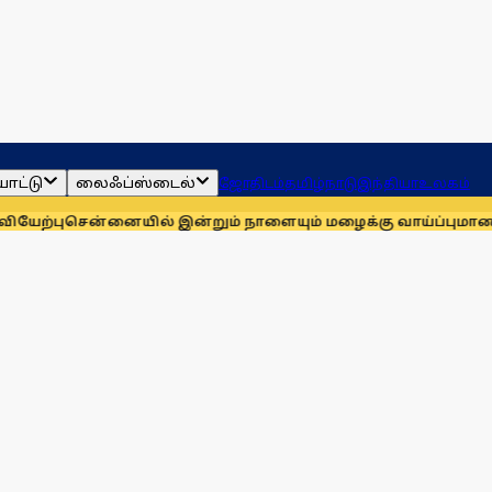
ாட்டு
லைஃப்ஸ்டைல்
ஜோதிடம்
தமிழ்நாடு
இந்தியா
உலகம்
்னையில் இன்றும் நாளையும் மழைக்கு வாய்ப்பு
மாணவர்களுக்காக 