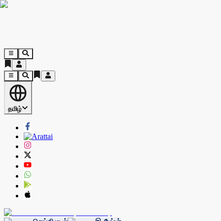
தமிழ்