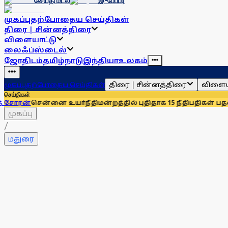
செய்தி மடல்
இ-பேப்பர்
முகப்பு
தற்போதைய செய்திகள்
திரை | சின்னத்திரை
விளையாட்டு
லைஃப்ஸ்டைல்
ஜோதிடம்
தமிழ்நாடு
இந்தியா
உலகம்
திரை | சின்னத்திரை
விளைய
முகப்பு
தற்போதைய செய்திகள்
செய்திகள்
்னை உயா்நீதிமன்றத்தில் புதிதாக 15 நீதிபதிகள் பதவியேற்பு
சென
முகப்பு
/
மதுரை