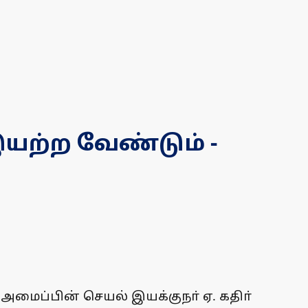
இயற்ற வேண்டும் -
அமைப்பின் செயல் இயக்குநா் ஏ. கதிா்