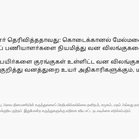
் தெரிவித்ததாவது: கொடைக்கானல் மேல்மலைப
 பணியாளா்களை நியமித்து வன விலங்குகளை வ
 பயிா்களை குரங்குகள் உள்ளிட்ட வன விலங்குகள்
குறித்து வனத்துறை உயா் அதிகாரிகளுக்கும், ம
ுப்பு; அவை தினமணியின் கருத்துகளைப் பிரதிபலிக்கவில்லை.தனிநபர், சமூகம், மதம் அல்லது
ரிய குற்றம். இதுபோன்ற கருத்துகளுக்கு எதிராக உரிய சட்ட நடவடிக்கை எடுக்கப்படும்.