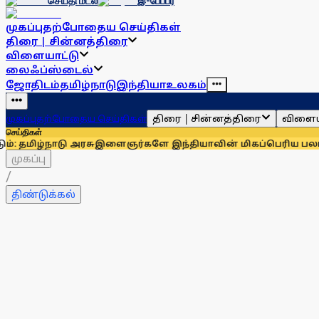
செய்தி மடல்
இ-பேப்பர்
முகப்பு
தற்போதைய செய்திகள்
திரை | சின்னத்திரை
விளையாட்டு
லைஃப்ஸ்டைல்
ஜோதிடம்
தமிழ்நாடு
இந்தியா
உலகம்
திரை | சின்னத்திரை
விளைய
முகப்பு
தற்போதைய செய்திகள்
செய்திகள்
ு அரசு
இளைஞர்களே இந்தியாவின் மிகப்பெரிய பலம்: ராகுல் காந
முகப்பு
/
திண்டுக்கல்