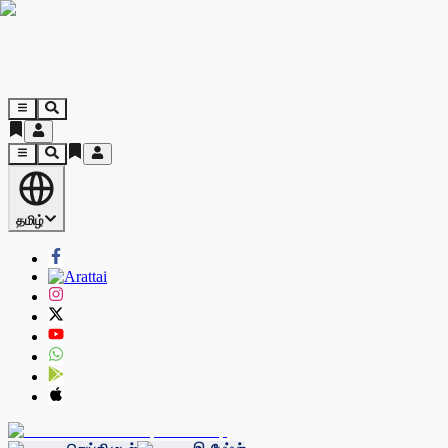
தமிழ்