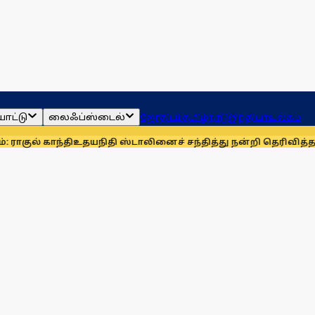
ாட்டு
லைஃப்ஸ்டைல்
ஜோதிடம்
தமிழ்நாடு
இந்தியா
உலகம்
்தி
உதயநிதி ஸ்டாலினைச் சந்தித்து நன்றி தெரிவித்த விவசாயிகள