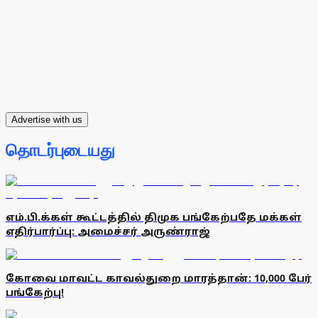
Advertise with us
தொடர்புடையது
எம்.பி.க்கள் கூட்டத்தில் திமுக பங்கேற்பதே மக்கள்
எதிர்பார்ப்பு: அமைச்சர் அருண்ராஜ்
கோவை மாவட்ட காவல்துறை மாரத்தான்: 10,000 பேர்
பங்கேற்பு!