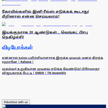
கோயில்களில் இனி ரீல்ஸ் எடுக்கக் கூடாது!
மீறினால் என்ன செய்யலாம்?
இயக்குநராக 20 ஆண்டுகள்... வெங்கட் பிரபு
நெகிழ்ச்சி!
விடியோக்கள்
என்னால் நல்ல பயிற்சியாளராக இருக்க முடியும்: மனம் திறந்த
ரஹானே | Rahane |
முதல்வர் உறுதியான முடிவை எடுக்க வேண்டும்! பிரேமலதா
விஜயகாந்த் பேட்டி | DMDK | TN Assembly
Advertise with us