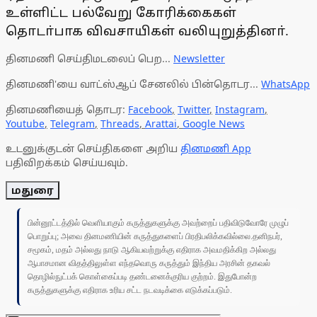
உள்ளிட்ட பல்வேறு கோரிக்கைகள்
தொடா்பாக விவசாயிகள் வலியுறுத்தினா்.
தினமணி செய்திமடலைப் பெற...
Newsletter
தினமணி'யை வாட்ஸ்ஆப் சேனலில் பின்தொடர...
WhatsApp
தினமணியைத் தொடர:
Facebook
,
Twitter
,
Instagram
,
Youtube
,
Telegram
,
Threads
,
Arattai
,
Google News
உடனுக்குடன் செய்திகளை அறிய
தினமணி App
பதிவிறக்கம் செய்யவும்.
மதுரை
பின்னூட்டத்தில் வெளியாகும் கருத்துகளுக்கு அவற்றைப் பதிவிடுவோரே முழுப்
பொறுப்பு; அவை தினமணியின் கருத்துகளைப் பிரதிபலிக்கவில்லை.தனிநபர்,
சமூகம், மதம் அல்லது நாடு ஆகியவற்றுக்கு எதிராக அவமதிக்கிற அல்லது
ஆபாசமான விதத்திலுள்ள எந்தவொரு கருத்தும் இந்திய அரசின் தகவல்
தொழில்நுட்பக் கொள்கைப்படி தண்டனைக்குரிய குற்றம். இதுபோன்ற
கருத்துகளுக்கு எதிராக உரிய சட்ட நடவடிக்கை எடுக்கப்படும்.