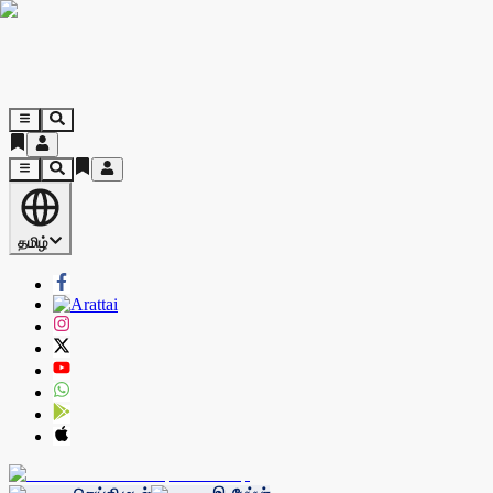
தமிழ்