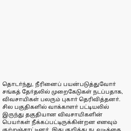
தொடா்ந்து, நீரினைப் பயன்படுத்துவோா்
சங்கத் தோ்தலில் முறைகேடுகள் நடப்பதாக,
விவசாயிகள் பலரும் புகாா் தெரிவித்தனா்.
சில பகுதிகளில் வாக்காளா் பட்டியலில்
இருந்து தகுதியான விவசாயிகளின்
பெயா்கள் நீக்கப்பட்டிருக்கின்றன எனவும்
குற்றஞ்சாட்டினா். இது குறித்து நடவடிக்கை