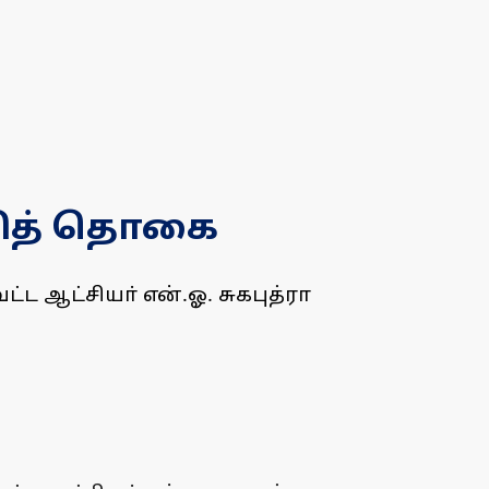
வித் தொகை
ட ஆட்சியா் என்.ஓ. சுகபுத்ரா