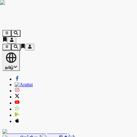
தமிழ்