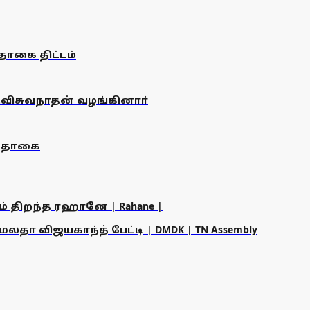
தொகை திட்டம்
விசுவநாதன் வழங்கினாா்
் தொகை
ம் திறந்த ரஹானே | Rahane |
தா விஜயகாந்த் பேட்டி | DMDK | TN Assembly