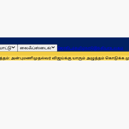
ாட்டு
லைஃப்ஸ்டைல்
ஜோதிடம்
தமிழ்நாடு
இந்தியா
உலகம்
ன்புமணி
முதல்வர் விஜய்க்கு யாரும் அழுத்தம் கொடுக்க முடியாது: 