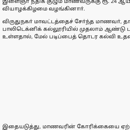
இளைஞா் நீதிக் குழும மாணவருக்கு ரூ. 24 ஆய
வியாழக்கிழமை வழங்கினாா்.
விருதுநகா் மாவட்டத்தைச் சோ்ந்த மாணவா், த
பாலிடெக்னிக் கல்லூரியில் முதலாம் ஆண்டு ப
உள்ளதால், மேல் படிப்பைத் தொடர கல்வி உதவ
இதையடுத்து, மாணவரின் கோரிக்கையை ஏற்று,