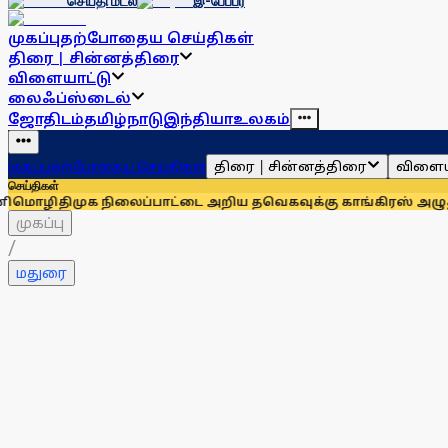
செய்தி மடல்
இ-பேப்பர்
முகப்பு
தற்போதைய செய்திகள்
திரை | சின்னத்திரை
விளையாட்டு
லைஃப்ஸ்டைல்
ஜோதிடம்
தமிழ்நாடு
இந்தியா
உலகம்
திரை | சின்னத்திரை
விளைய
முகப்பு
தற்போதைய செய்திகள்
செய்திகள்
திமுக நிலைப்பாட்டை அறிய தவெகவுக்கு காங்கிரஸ் அழுத்தம்: அ
முகப்பு
/
மதுரை