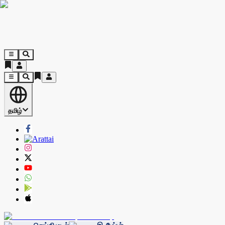
தமிழ்