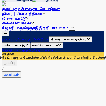
செய்தி மடல்
இ-பேப்பர்
முகப்பு
தற்போதைய செய்திகள்
திரை | சின்னத்திரை
விளையாட்டு
லைஃப்ஸ்டைல்
ஜோதிடம்
தமிழ்நாடு
இந்தியா
உலகம்
திரை | சின்னத்திரை
முகப்பு
தற்போதைய செய்திகள்
விளையாட்டு
லைஃப்ஸ்டைல்
ஜோதிடம்
தமிழ்நாடு
இந்தியா
உலகம்
செய்திகள்
முதல் கோயில்களில் செல்போன்கள் கொண்டுச் செல்லத் தடை! - அம
முகப்பு
/
வணிகம்