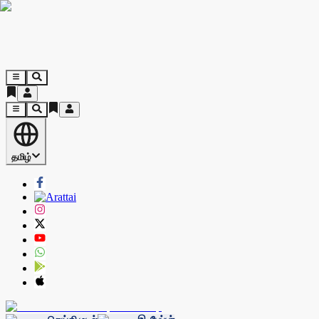
தமிழ்