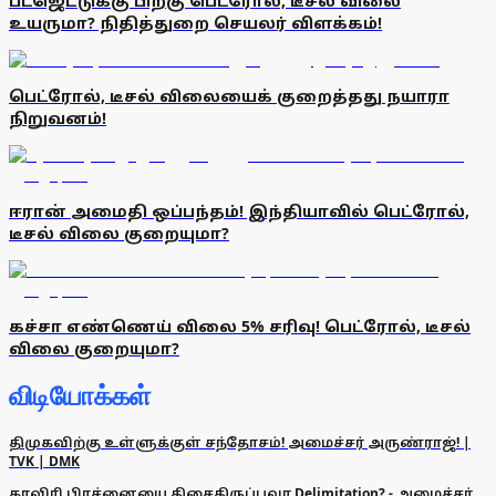
பட்ஜெட்டுக்கு பிறகு பெட்ரோல், டீசல் விலை
உயருமா? நிதித்துறை செயலர் விளக்கம்!
பெட்ரோல், டீசல் விலையைக் குறைத்தது நயாரா
நிறுவனம்!
ஈரான் அமைதி ஒப்பந்தம்! இந்தியாவில் பெட்ரோல்,
டீசல் விலை குறையுமா?
கச்சா எண்ணெய் விலை 5% சரிவு! பெட்ரோல், டீசல்
விலை குறையுமா?
விடியோக்கள்
திமுகவிற்கு உள்ளுக்குள் சந்தோசம்! அமைச்சர் அருண்ராஜ்! |
TVK | DMK
காவிரி பிரச்னையை திசைதிருப்பவா Delimitation? - அமைச்சர்