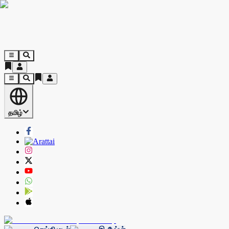
தமிழ்