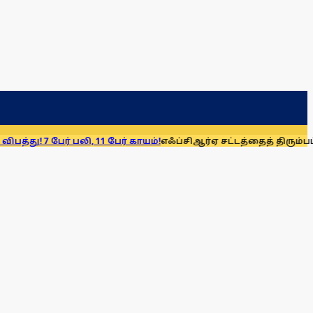
ேர் பலி, 11 பேர் காயம்!
எஃப்சிஆர்ஏ சட்டத்தைத் திரும்பப் பெறுக: ம