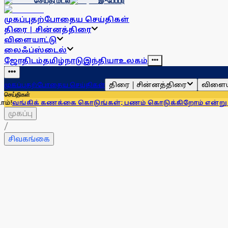
செய்தி மடல்
இ-பேப்பர்
முகப்பு
தற்போதைய செய்திகள்
திரை | சின்னத்திரை
விளையாட்டு
லைஃப்ஸ்டைல்
ஜோதிடம்
தமிழ்நாடு
இந்தியா
உலகம்
திரை | சின்னத்திரை
விளைய
முகப்பு
தற்போதைய செய்திகள்
செய்திகள்
் கணக்கை கொடுங்கள்; பணம் கொடுக்கிறோம் என்று சொன்னால்..
முகப்பு
/
சிவகங்கை