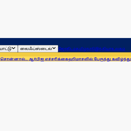
ாட்டு
லைஃப்ஸ்டைல்
ஜோதிடம்
தமிழ்நாடு
இந்தியா
உலகம்
. ஆர்பிஐ எச்சரிக்கை
ஹிமாசலில் பேருந்து கவிழ்ந்து விபத்து! 7 ப