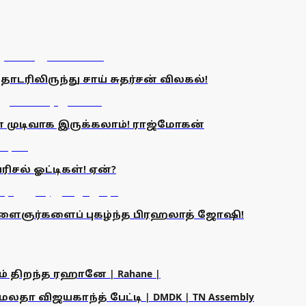
டரிலிருந்து சாய் சுதர்சன் விலகல்!
கான முடிவாக இருக்கலாம்! ராஜ்மோகன்
ிசல் ஓட்டிகள்! ஏன்?
இளைஞர்களைப் புகழ்ந்த பிரஹலாத் ஜோஷி!
ம் திறந்த ரஹானே | Rahane |
தா விஜயகாந்த் பேட்டி | DMDK | TN Assembly