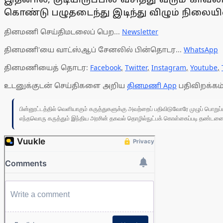
கொண்டு பழுதடைந்து இடிந்து விழும் நிலையில
தினமணி செய்திமடலைப் பெற...
Newsletter
தினமணி'யை வாட்ஸ்ஆப் சேனலில் பின்தொடர...
WhatsApp
தினமணியைத் தொடர:
Facebook
,
Twitter
,
Instagram
,
Youtube
,
உடனுக்குடன் செய்திகளை அறிய
தினமணி App
பதிவிறக்கம்
பின்னூட்டத்தில் வெளியாகும் கருத்துகளுக்கு அவற்றைப் பதிவிடுவோரே முழுப் பொற
எந்தவொரு கருத்தும் இந்திய அரசின் தகவல் தொழில்நுட்பக் கொள்கைப்படி தண்டனைக்கு