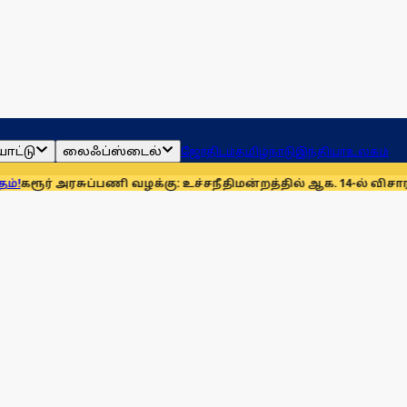
ாட்டு
லைஃப்ஸ்டைல்
ஜோதிடம்
தமிழ்நாடு
இந்தியா
உலகம்
அரசுப்பணி வழக்கு: உச்சநீதிமன்றத்தில் ஆக. 14-ல் விசாரணை
முன்