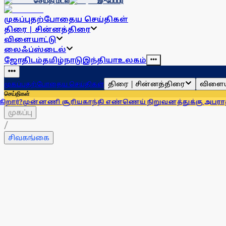
செய்தி மடல்
இ-பேப்பர்
முகப்பு
தற்போதைய செய்திகள்
திரை | சின்னத்திரை
விளையாட்டு
லைஃப்ஸ்டைல்
ஜோதிடம்
தமிழ்நாடு
இந்தியா
உலகம்
திரை | சின்னத்திரை
விளைய
முகப்பு
தற்போதைய செய்திகள்
செய்திகள்
்னணி சூரியகாந்தி எண்ணெய் நிறுவனத்துக்கு அபராதம்!
கரூர் 
முகப்பு
/
சிவகங்கை