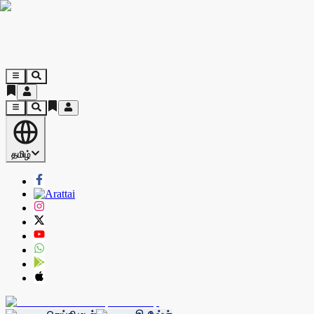
தமிழ்