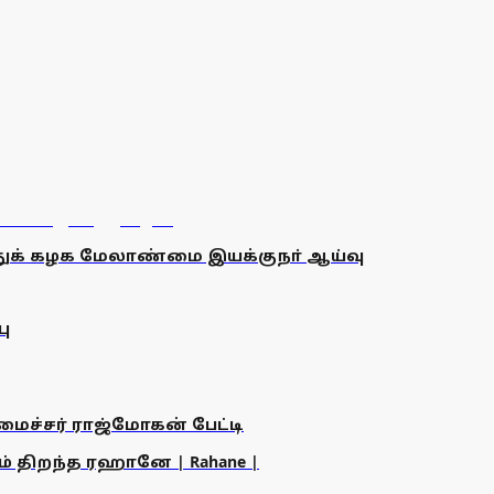
ுக் கழக மேலாண்மை இயக்குநா் ஆய்வு
பு
அமைச்சர் ராஜ்மோகன் பேட்டி
ம் திறந்த ரஹானே | Rahane |