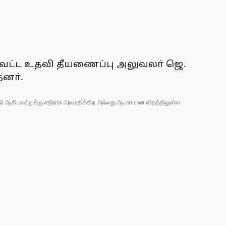
ாவட்ட உதவி தீயணைப்பு அலுவலா் ஜெ.
னா்.
 நாடு ஆகியவற்றுக்கு எதிராக அவமதிக்கிற அல்லது ஆபாசமான விதத்திலுள்ள