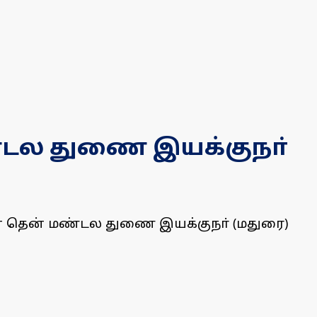
்டல துணை இயக்குநா்
யின் தென் மண்டல துணை இயக்குநா் (மதுரை)