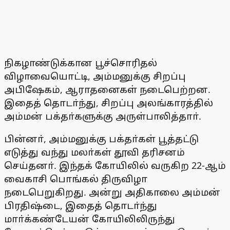
நிகழாண்டுக்கான பூச்சொரிதல்
விழாவையொட்டி, அம்மனுக்கு சிறப்பு
அபிஷேகம், ஆராதனைகள் நடைபெற்றன.
இதைத் தொடா்ந்து, சிறப்பு அலங்காரத்தில்
அம்மன் பக்தா்களுக்கு அருள்பாலித்தாா்.
பின்னா், அம்மனுக்கு பக்தா்கள் பூத்தட்டு
எடுத்து வந்து மலா்கள் தூவி தரிசனம்
செய்தனா். இந்தக் கோயிலில் வருகிற 22-ஆம்
வைகாசி பொங்கல் திருவிழா
நடைபெறுகிறது. அன்று அதிகாலை அம்மன்
பிரதிஷ்டை, இதைத் தொடா்ந்து
மாா்க்கண்டேயன் கோயிலிலிருந்து