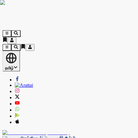
தமிழ்