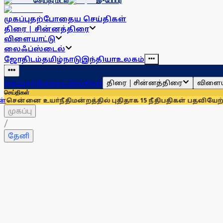
செய்தி மடல்
இ-பேப்பர்
முகப்பு
தற்போதைய செய்திகள்
திரை | சின்னத்திரை
விளையாட்டு
லைஃப்ஸ்டைல்
ஜோதிடம்
தமிழ்நாடு
இந்தியா
உலகம்
திரை | சின்னத்திரை
விளைய
முகப்பு
தற்போதைய செய்திகள்
செய்திகள்
ா்நீதிமன்றத்தில் புதிதாக 15 நீதிபதிகள் பதவியேற்பு
சென்னையில
முகப்பு
/
தேனி