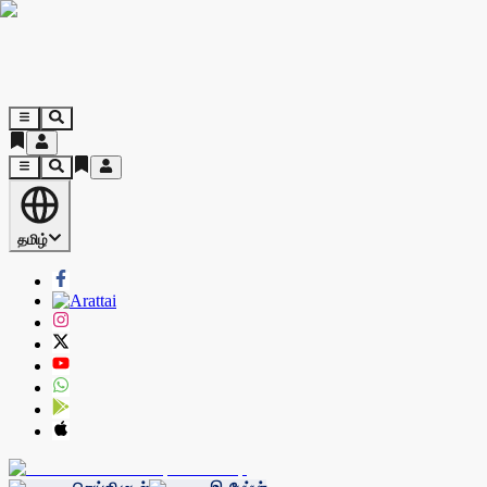
தமிழ்