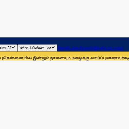
ாட்டு
லைஃப்ஸ்டைல்
ஜோதிடம்
தமிழ்நாடு
இந்தியா
உலகம்
் இன்றும் நாளையும் மழைக்கு வாய்ப்பு
மாணவர்களுக்காக முதலில