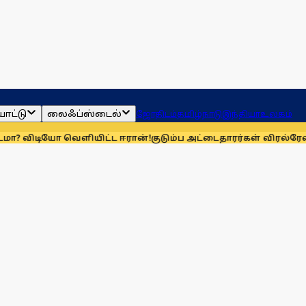
ாட்டு
லைஃப்ஸ்டைல்
ஜோதிடம்
தமிழ்நாடு
இந்தியா
உலகம்
 வெளியிட்ட ஈரான்!
குடும்ப அட்டைதாரர்கள் விரல்ரேகை பதிவு