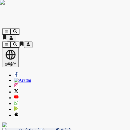
தமிழ்