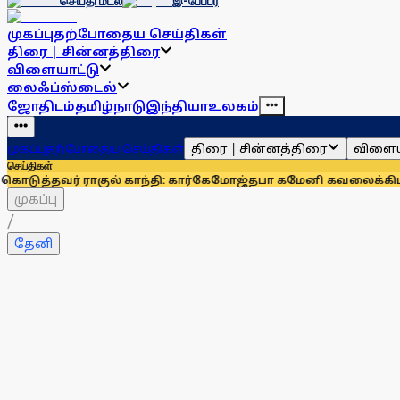
செய்தி மடல்
இ-பேப்பர்
முகப்பு
தற்போதைய செய்திகள்
திரை | சின்னத்திரை
விளையாட்டு
லைஃப்ஸ்டைல்
ஜோதிடம்
தமிழ்நாடு
இந்தியா
உலகம்
திரை | சின்னத்திரை
விளைய
முகப்பு
தற்போதைய செய்திகள்
செய்திகள்
ராகுல் காந்தி: கார்கே
மோஜ்தபா கமேனி கவலைக்கிடமா? விடியோ
முகப்பு
/
தேனி