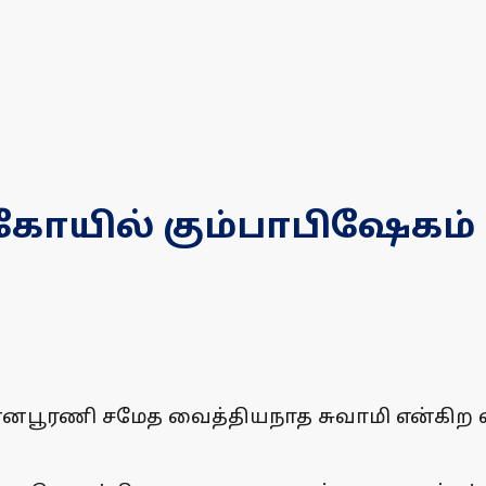
கோயில் கும்பாபிஷேகம்
்னபூரணி சமேத வைத்தியநாத சுவாமி என்கிற வ