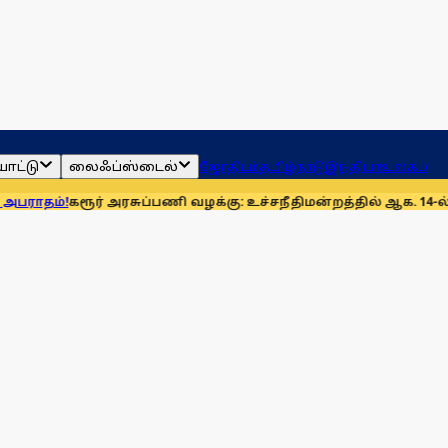
ாட்டு
லைஃப்ஸ்டைல்
ஜோதிடம்
தமிழ்நாடு
இந்தியா
உலகம்
கரூர் அரசுப்பணி வழக்கு: உச்சநீதிமன்றத்தில் ஆக. 14-ல் விசார