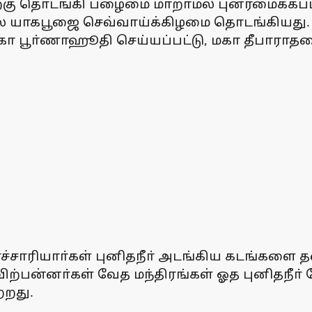
ிறகு தொடங்கி பழைமை மாறாமல் புனரமைக்கப்ப
்கால யாகபூஜை செவ்வாய்க்கிழமை தொடங்கியத
 பூா்ணாஹூதி செய்யப்பட்டு, மகா தீபாராதனை
ச்சாரியாா்கள் புனிதநீா் அடங்கிய கடங்களை த
பன்னா்கள் வேத மந்திரங்கள் ஓத புனிதநீா் கோப
்றது.