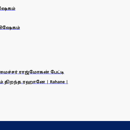
ிஷேகம்
ாபிஷேகம்
அமைச்சர் ராஜ்மோகன் பேட்டி
ம் திறந்த ரஹானே | Rahane |