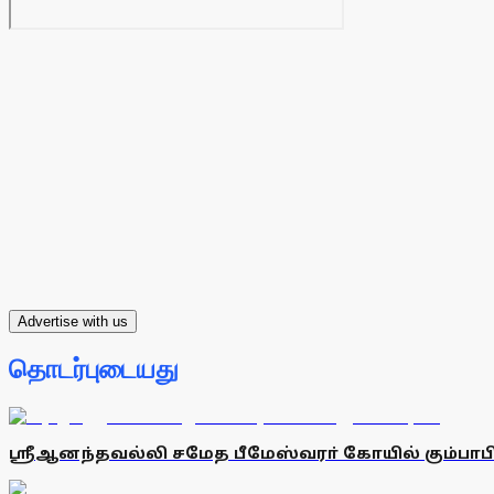
Advertise with us
தொடர்புடையது
ஸ்ரீஆனந்தவல்லி சமேத பீமேஸ்வரா் கோயில் கும்பா