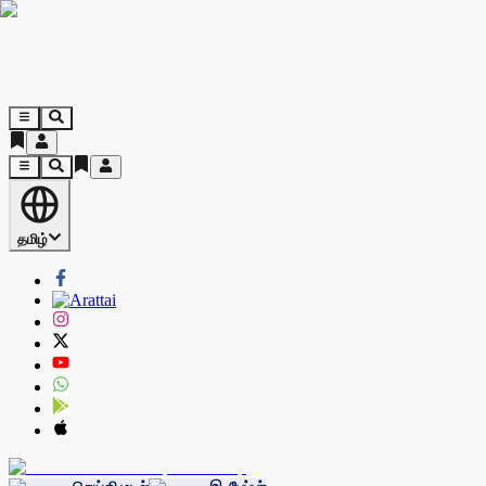
தமிழ்