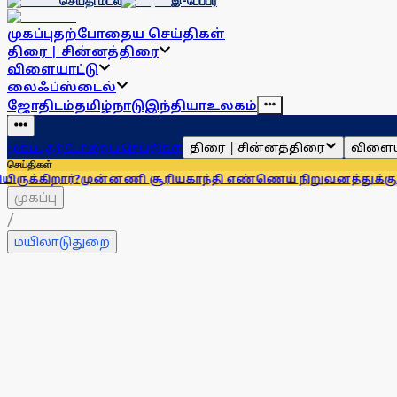
செய்தி மடல்
இ-பேப்பர்
முகப்பு
தற்போதைய செய்திகள்
திரை | சின்னத்திரை
விளையாட்டு
லைஃப்ஸ்டைல்
ஜோதிடம்
தமிழ்நாடு
இந்தியா
உலகம்
திரை | சின்னத்திரை
விளைய
முகப்பு
தற்போதைய செய்திகள்
செய்திகள்
ர்?
முன்னணி சூரியகாந்தி எண்ணெய் நிறுவனத்துக்கு அபராதம்!
முகப்பு
/
மயிலாடுதுறை