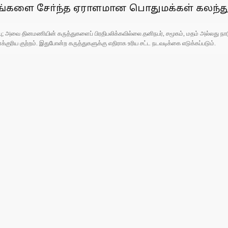
ராமங்களை சோ்ந்த ஏராளமான பொதுமக்கள் கலந்
ுப்பு; அவை தினமணியின் கருத்துகளைப் பிரதிபலிக்கவில்லை.தனிநபர், சமூகம், மதம் அல்லது
ரிய குற்றம். இதுபோன்ற கருத்துகளுக்கு எதிராக உரிய சட்ட நடவடிக்கை எடுக்கப்படும்.