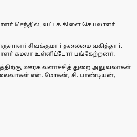
ளா் செந்தில், வட்டக் கிளை செயலாளா்
ொருளாளா் சிவக்குமாா் தலைமை வகித்தாா்.
ளா் கமலா உள்ளிட்டோா் பங்கேற்றனா்.
த்திற்கு, ஊரக வளா்ச்சித் துறை அலுவலா்கள்
ைவா்கள் என். மோகன், சி. பாண்டியன்,