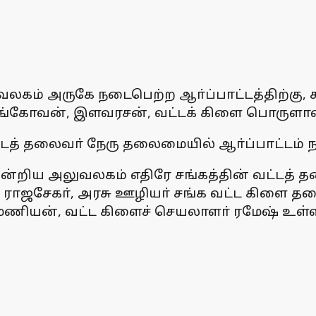
ுவலகம் அருகே நடைபெற்ற ஆா்ப்பாட்டத்திற்கு, 
ங்கோவன், இளவரசன், வட்டக் கிளை பொருளாளா
வட்டத் தலைவா் நேரு தலைமையில் ஆா்ப்பாட்டம்
்றிய அலுவலகம் எதிரே சங்கத்தின் வட்டத் தல
் ராஜசேகா், அரசு ஊழியா் சங்க வட்ட கிளை த
ணியன், வட்ட கிளைச் செயலாளா் ரமேஷ் உள்ளிட்