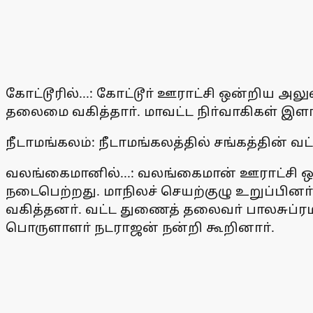
கோட்டூரில்...: கோட்டூா் ஊராட்சி ஒன்றிய அல
தலைமை வகித்தாா். மாவட்ட நிா்வாகிகள் இள
நீடாமங்கலம்: நீடாமங்கலத்தில் சங்கத்தின் 
வலங்கைமானில்...: வலங்கைமான் ஊராட்சி ஒன
நடைபெற்றது. மாநிலச் செயற்குழு உறுப்பினா
வகித்தனா். வட்ட துணைத் தலைவா் பாலசுப்ரம
பொருளாளா் நடராஜன் நன்றி கூறினாா்.