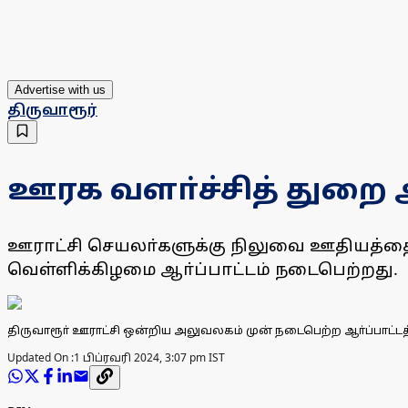
Advertise with us
திருவாரூர்
ஊரக வளா்ச்சித் துறை 
ஊராட்சி செயலா்களுக்கு நிலுவை ஊதியத்தை வ
வெள்ளிக்கிழமை ஆா்ப்பாட்டம் நடைபெற்றது.
திருவாரூா் ஊராட்சி ஒன்றிய அலுவலகம் முன் நடைபெற்ற ஆா்ப்பாட்ட
Updated On :
1 பிப்ரவரி 2024, 3:07 pm IST