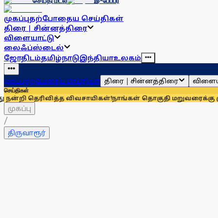
செய்தி மடல்
இ-பேப்பர்
முகப்பு
தற்போதைய செய்திகள்
திரை | சின்னத்திரை
விளையாட்டு
லைஃப்ஸ்டைல்
ஜோதிடம்
தமிழ்நாடு
இந்தியா
உலகம்
திரை | சின்னத்திரை
விளைய
முகப்பு
தற்போதைய செய்திகள்
செய்திகள்
வித்த விவசாயிகள்!
நாங்கள் தொகுதி மறுவரைக்கு முழுவதும் எதி
முகப்பு
/
திருவாரூர்