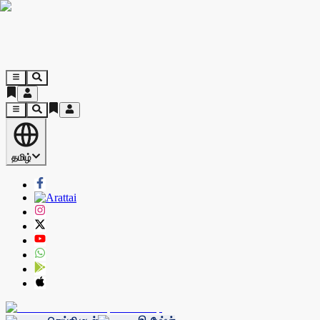
தமிழ்