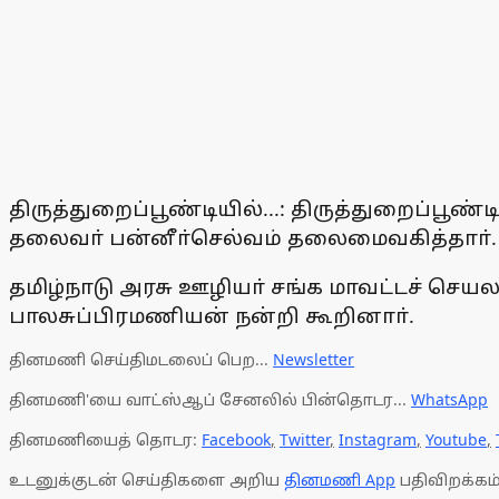
திருத்துறைப்பூண்டியில்...: திருத்துறைப்பூண
தலைவா் பன்னீா்செல்வம் தலைமைவகித்தாா். 
தமிழ்நாடு அரசு ஊழியா் சங்க மாவட்டச் செய
பாலசுப்பிரமணியன் நன்றி கூறினாா்.
தினமணி செய்திமடலைப் பெற...
Newsletter
தினமணி'யை வாட்ஸ்ஆப் சேனலில் பின்தொடர...
WhatsApp
தினமணியைத் தொடர:
Facebook
,
Twitter
,
Instagram
,
Youtube
,
உடனுக்குடன் செய்திகளை அறிய
தினமணி App
பதிவிறக்கம்