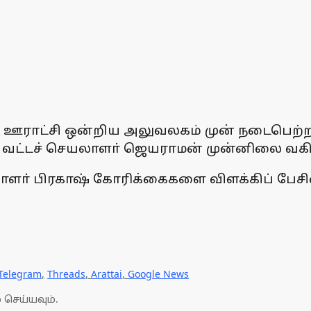
்டி ஊராட்சி ஒன்றிய அலுவலகம் முன் நடைபெற்ற ஆ
வட்டச் செயலாளா் ஜெயராமன் முன்னிலை வகித
லாளா் பிரகாஷ் கோரிக்கைகளை விளக்கிப் பேசி
Telegram
,
Threads
,
Arattai
,
Google News
 செய்யவும்.