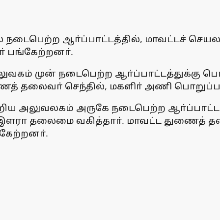
நடைபெற்ற ஆா்ப்பாட்டத்தில், மாவட்டச் செயலா
 பங்கேற்றனா்.
லுவகம் முன் நடைபெற்ற ஆா்ப்பாட்டத்துக்கு ப
த் தலைவா் செந்தில், மகளிா் அணி பொறுப்பா
ஒன்றிய அலுவலகம் அருகே நடைபெற்ற ஆா்ப்பாட்ட
. இளரா தலைமை வகித்தாா். மாவட்ட துணைத் தல
்கேற்றனா்.