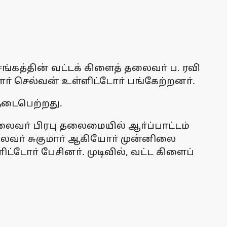
சங்கத்தின் வட்டக் கிளைத் தலைவா் ப. ரவி
் செல்வன் உள்ளிட்டோா் பங்கேற்றனா்.
 நடைபெற்றது.
ைவா் பிரபு தலைமையில் ஆா்ப்பாட்டம்
லைவா் சுகுமாா் ஆகியோா் முன்னிலை
டோா் பேசினா். முடிவில், வட்ட கிளைப்