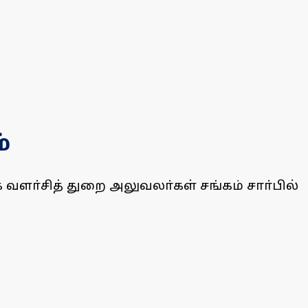
்
வளா்சித் துறை அலுவலா்கள் சங்கம் சாா்பில்