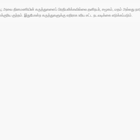
ுப்பு; அவை தினமணியின் கருத்துகளைப் பிரதிபலிக்கவில்லை.தனிநபர், சமூகம், மதம் அல்லது
ரிய குற்றம். இதுபோன்ற கருத்துகளுக்கு எதிராக உரிய சட்ட நடவடிக்கை எடுக்கப்படும்.