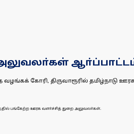
அலுவலா்கள் ஆா்ப்பாட்டம
ழங்கக் கோரி, திருவாரூரில் தமிழ்நாடு ஊரக 
த்தில் பங்கேற்ற ஊரக வளா்ச்சித் துறை அலுவலா்கள்.