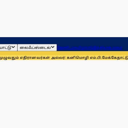
ாட்டு
லைஃப்ஸ்டைல்
ஜோதிடம்
தமிழ்நாடு
இந்தியா
உலகம்
ரானவர்கள் அல்லர்: கனிமொழி எம்.பி.
மேக்கேதாட்டு பிரச்னையை த